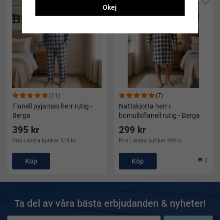
Okej
(11)
(7)
Flanell pyjamas herr rutig -
Nattskjorta herr i
Berga
bomullsflanell rutig - Berga
395 kr
299 kr
Pris i andra butiker 519 kr
Pris i andra butiker 399 kr
Köp
Köp
2
Ta del av våra bästa erbjudanden & nyheter!