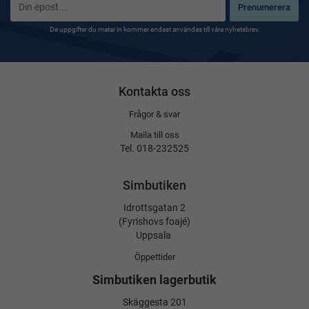
Prenumerera
De uppgifter du matar in kommer endast användas till våra nyhetsbrev.
Kontakta oss
Frågor & svar
Maila till oss
Tel. 018-232525
Simbutiken
Idrottsgatan 2
(Fyrishovs foajé)
Uppsala
Öppettider
Simbutiken lagerbutik
Skäggesta 201