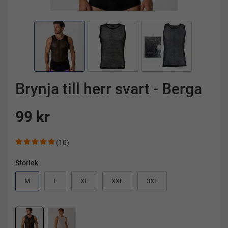
Brynja till herr svart - Berga
99 kr
(10)
Storlek
M
L
XL
XXL
3XL