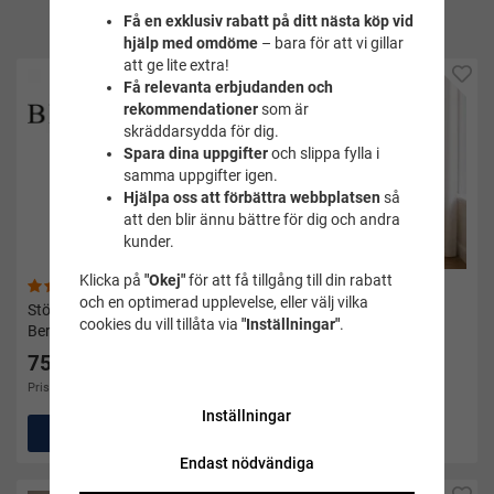
produkt
Få en exklusiv rabatt på ditt nästa köp vid
hjälp med omdöme
– bara för att vi gillar
Rekommenderas
att ge lite extra!
Få relevanta erbjudanden och
rekommendationer
som är
skräddarsydda för dig.
Spara dina uppgifter
och slippa fylla i
samma uppgifter igen.
Hjälpa oss att förbättra webbplatsen
så
att den blir ännu bättre för dig och andra
kunder.
Klicka på
"Okej"
för att få tillgång till din rabatt
(35)
(41)
och en optimerad upplevelse, eller välj vilka
Stödstrumpor herr svarta -
Flanell pyjamas herr -
cookies du vill tillåta via
"Inställningar"
.
Berga
Gambler
75 kr
395 kr
Pris i andra butiker 99 kr
Pris i andra butiker 519 kr
Inställningar
Köp
Köp
Endast nödvändiga