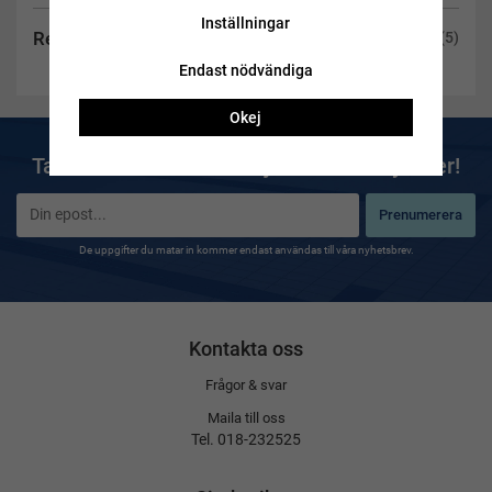
Inställningar
Recensioner
(5)
Endast nödvändiga
Okej
Ta del av våra bästa erbjudanden & nyheter!
Prenumerera
De uppgifter du matar in kommer endast användas till våra nyhetsbrev.
Kontakta oss
Frågor & svar
Maila till oss
Tel. 018-232525