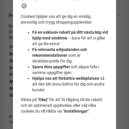
🍪
Produktbeskrivning
Cookies hjälper oss att ge dig en smidig,
personlig och trygg shoppingupplevelse.
Badshorts herr till dig som gillar klassiskt mönster.
Utanpåliggande snöre och resår i midjan. Nätinnebyxa.
Få en exklusiv rabatt på ditt nästa köp vid
Sidofickor.
hjälp med omdöme
– bara för att vi gillar
att ge lite extra!
Färg:
Röd
Få relevanta erbjudanden och
Benlängd:
Ca 46-49 cm
rekommendationer
som är
Snöre:
Ja
skräddarsydda för dig.
Spara dina uppgifter
och slippa fylla i
Innerbyxa
Ja
samma uppgifter igen.
Ficka:
Ja
Hjälpa oss att förbättra webbplatsen
så
Material:
100% polyester
att den blir ännu bättre för dig och andra
Märke:
Swim wear 5000
kunder.
Skötselråd:
Skötselråd badshorts
Klicka på
"Okej"
för att få tillgång till din rabatt
och en optimerad upplevelse, eller välj vilka
cookies du vill tillåta via
"Inställningar"
.
Artikelnummer:
160039röd-l