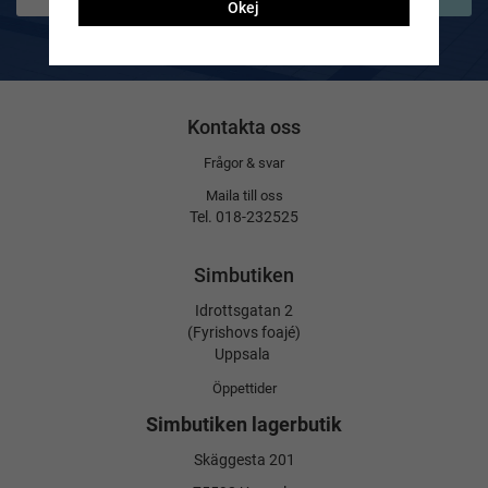
Okej
De uppgifter du matar in kommer endast användas till våra nyhetsbrev.
Kontakta oss
Frågor & svar
Maila till oss
Tel. 018-232525
Simbutiken
Idrottsgatan 2
(Fyrishovs foajé)
Uppsala
Öppettider
Simbutiken lagerbutik
Skäggesta 201