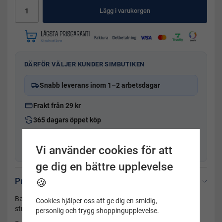
Lägg i varukorgen
DÄRFÖR VÄLJER KUNDER SIMBUTIKEN
Snabb leverans inom 1–2 arbetsdagar
Frakt från 29 kr
365 dagars öppet köp
Svensk kundservice
med produktkunskap
Vi använder cookies för att
Fysisk butik i Uppsala sedan 2001
ge dig en bättre upplevelse
Produktbeskrivning
🍪
Badbyxor herr från Speedo som passar både poolen och
Cookies hjälper oss att ge dig en smidig,
stranden. Tillverkad i en extra mjuk, tjock lycra.
personlig och trygg shoppingupplevelse.