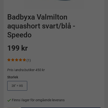
Badbyxa Valmilton
aquashort svart/blå -
Speedo
199 kr
(1)
Pris i andra butiker 450 kr
Storlek
28" = XS
Finns i lager för omgående leverans