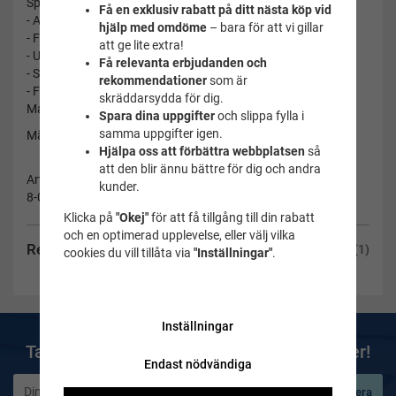
Specifikationer
Få en exklusiv rabatt på ditt nästa köp vid
- Aquashort (boxer)
hjälp med omdöme
– bara för att vi gillar
- Fodrad framtill
att ge lite extra!
- Utanpåliggande snörning i midjan
Få relevanta erbjudanden och
- Snyggt mönster
rekommendationer
som är
- Färg: Svart/blå
skräddarsydda för dig.
Material: 80% Nylon 20% Elastan
Spara dina uppgifter
och slippa fylla i
samma uppgifter igen.
Märke: SPEEDO
Hjälpa oss att förbättra webbplatsen
så
att den blir ännu bättre för dig och andra
Artikelnummer:
kunder.
8-05658C637-2
Klicka på
"Okej"
för att få tillgång till din rabatt
och en optimerad upplevelse, eller välj vilka
Recensioner
(1)
cookies du vill tillåta via
"Inställningar"
.
Inställningar
Ta del av våra bästa erbjudanden & nyheter!
Endast nödvändiga
Prenumerera