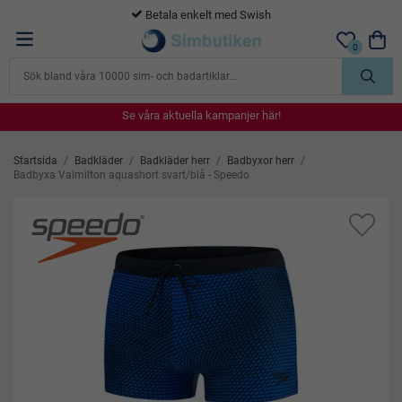
365 dagars öppet köp
0
Se våra aktuella kampanjer här!
Se våra aktuella kampanjer här!
Se våra aktuella kampanjer här!
Se våra aktuella kampanjer här!
Se våra aktuella kampanjer här!
Startsida
/
Badkläder
/
Badkläder herr
/
Badbyxor herr
/
Badbyxa Valmilton aquashort svart/blå - Speedo