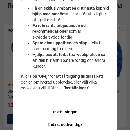
Rekommenderade tillbehör till denna
Få en exklusiv rabatt på ditt nästa köp vid
produkt
hjälp med omdöme
– bara för att vi gillar
att ge lite extra!
Få relevanta erbjudanden och
rekommendationer
som är
skräddarsydda för dig.
Spara dina uppgifter
och slippa fylla i
samma uppgifter igen.
Hjälpa oss att förbättra webbplatsen
så
att den blir ännu bättre för dig och andra
kunder.
Klicka på
"Okej"
för att få tillgång till din rabatt
och en optimerad upplevelse, eller välj vilka
(50)
(11)
cookies du vill tillåta via
"Inställningar"
.
Badtofflor Gabo svart -
Badmössa dam Bombastic
Aquarapid
Bubble cap - mörkblå
127 kr
129 kr
159 kr
Inställningar
Köp
Köp
Endast nödvändiga