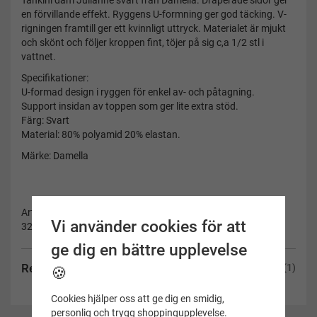
Tankini dam Julianne svart från Damella. Draperade sidor ger
en förvillande effekt. Ryggens U-formning ger god täcking. V-
rigningen framtill ger ett kvinnligt uttryck. Materialet är mjukt
och skönt och följer kroppen fint, töjer på sig c,a 1/2 stl i
vattnet.
Specifikationer:
U-formad design i ryggen för enkel av- och påtagning.
Support insidan av toppen som ger lite extra stöd.
Färg: Svart
Material: 80% polyamid 20% elastan.
Märke: Damella
Artikelnummer:
Vi använder cookies för att
32543-000-44
ge dig en bättre upplevelse
Recensioner
(1)
🍪
Cookies hjälper oss att ge dig en smidig,
personlig och trygg shoppingupplevelse.