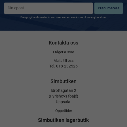
Prenumerera
De uppgifter du matar in kommer endast användas till våra nyhetsbrev.
Kontakta oss
Frågor & svar
Maila till oss
Tel. 018-232525
Simbutiken
Idrottsgatan 2
(Fyrishovs foajé)
Uppsala
Öppettider
Simbutiken lagerbutik