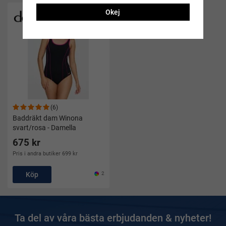
Okej
(6)
Baddräkt dam Winona
svart/rosa - Damella
675 kr
Pris i andra butiker 699 kr
Köp
2
Ta del av våra bästa erbjudanden & nyheter!