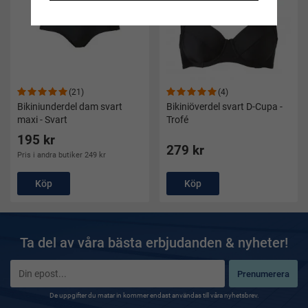
(21)
(4)
Bikiniunderdel dam svart
Bikiniöverdel svart D-Cupa -
maxi - Svart
Trofé
195 kr
279 kr
Pris i andra butiker 249 kr
Köp
Köp
Ta del av våra bästa erbjudanden & nyheter!
Prenumerera
De uppgifter du matar in kommer endast användas till våra nyhetsbrev.