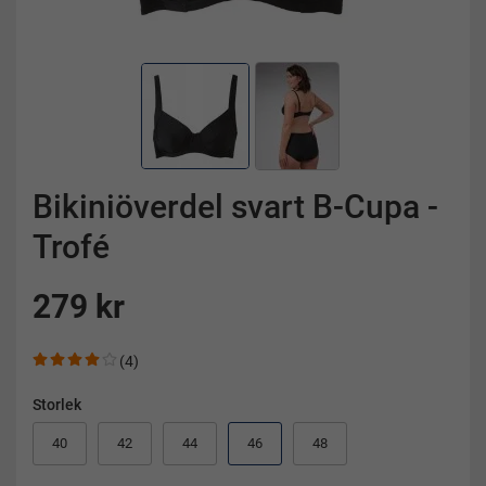
Bikiniöverdel svart B-Cupa -
Trofé
279 kr
(4)
Storlek
40
42
44
46
48