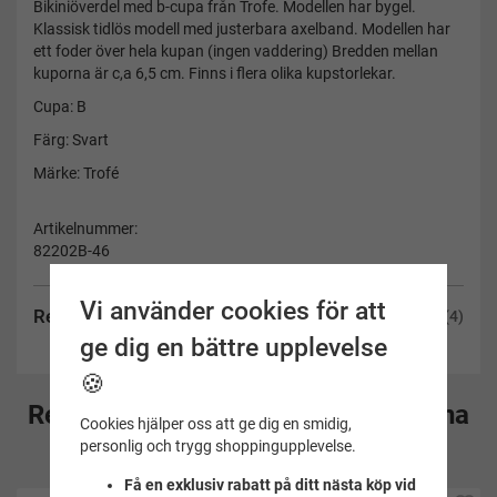
Bikiniöverdel med b-cupa från Trofe. Modellen har bygel.
Klassisk tidlös modell med justerbara axelband. Modellen har
ett foder över hela kupan (ingen vaddering) Bredden mellan
kuporna är c,a 6,5 cm. Finns i flera olika kupstorlekar.
Cupa: B
Färg: Svart
Märke: Trofé
Artikelnummer:
82202B-46
Vi använder cookies för att
Recensioner
(4)
ge dig en bättre upplevelse
🍪
Rekommenderade tillbehör till denna
Cookies hjälper oss att ge dig en smidig,
produkt
personlig och trygg shoppingupplevelse.
Få en exklusiv rabatt på ditt nästa köp vid