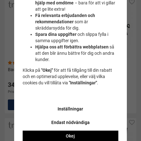
hjälp med omdöme
– bara för att vi gillar
att ge lite extra!
Få relevanta erbjudanden och
rekommendationer
som är
skräddarsydda för dig.
Spara dina uppgifter
och slippa fylla i
samma uppgifter igen.
Hjälpa oss att förbättra webbplatsen
så
att den blir ännu bättre för dig och andra
kunder.
(16)
(9)
Badkjol svart - Trofé
Bikiniunderdel med knyt -
Klicka på
"Okej"
för att få tillgång till din rabatt
Trofé
och en optimerad upplevelse, eller välj vilka
cookies du vill tillåta via
"Inställningar"
.
349 kr
195 kr
Pris i andra butiker 379 kr
Pris i andra butiker 249 kr
Köp
Köp
Inställningar
Endast nödvändiga
Okej