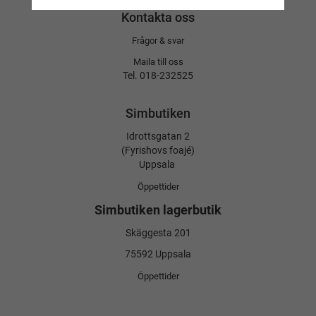
Kontakta oss
Frågor & svar
Maila till oss
Tel. 018-232525
Simbutiken
Idrottsgatan 2
(Fyrishovs foajé)
Uppsala
Öppettider
Simbutiken lagerbutik
Skäggesta 201
75592 Uppsala
Öppettider