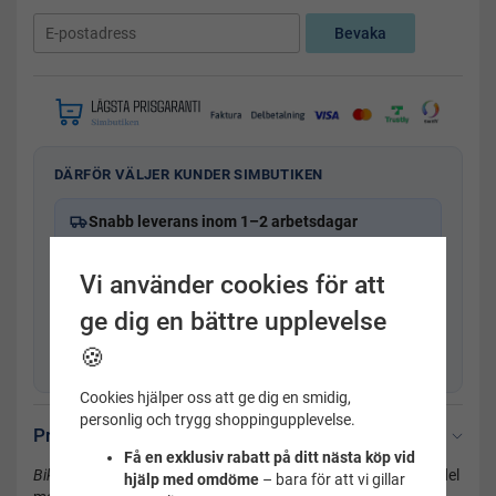
Bevaka
DÄRFÖR VÄLJER KUNDER SIMBUTIKEN
Snabb leverans inom 1–2 arbetsdagar
Frakt från 29 kr
Vi använder cookies för att
365 dagars öppet köp
ge dig en bättre upplevelse
Svensk kundservice
med produktkunskap
🍪
Fysisk butik i Uppsala sedan 2001
Cookies hjälper oss att ge dig en smidig,
personlig och trygg shoppingupplevelse.
Produktbeskrivning
Få en exklusiv rabatt på ditt nästa köp vid
Bikiniöverdel triangel till dam,
mönstrad triangelforamd överdel
hjälp med omdöme
– bara för att vi gillar