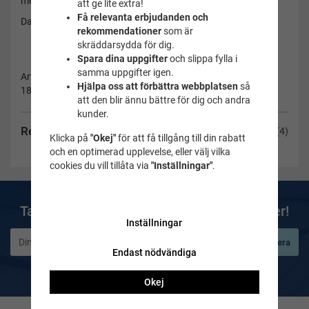
med knytbara band. Matchande bikinitrosor finns.
att ge lite extra!
Få relevanta erbjudanden och
Damstorlekar
rekommendationer
som är
skräddarsydda för dig.
Spara dina uppgifter
och slippa fylla i
samma uppgifter igen.
Artikelnummer:
Hjälpa oss att förbättra webbplatsen
så
180010-44/46
att den blir ännu bättre för dig och andra
kunder.
Recensioner
(4)
Klicka på
"Okej"
för att få tillgång till din rabatt
och en optimerad upplevelse, eller välj vilka
cookies du vill tillåta via
"Inställningar"
.
Ta del av våra bästa erbjudanden & nyheter!
Inställningar
Prenumerera
Endast nödvändiga
De uppgifter du matar in kommer endast användas till våra nyhetsbrev.
Okej