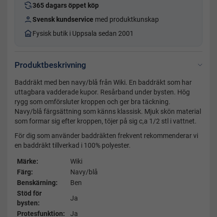
365 dagars öppet köp
Svensk kundservice
med produktkunskap
Fysisk butik i Uppsala sedan 2001
Produktbeskrivning
Baddräkt med ben navy/blå från Wiki. En baddräkt som har
uttagbara vadderade kupor. Resårband under bysten. Hög
rygg som omförsluter kroppen och ger bra täckning.
Navy/blå färgsättning som känns klassisk. Mjuk skön material
som formar sig efter kroppen, töjer på sig c,a 1/2 stl i vattnet.
För dig som använder baddräkten frekvent rekommenderar vi
en baddräkt tillverkad i 100% polyester.
Märke:
Wiki
Färg:
Navy/blå
Benskärning:
Ben
Stöd för
Ja
bysten:
Protesfunktion:
Ja