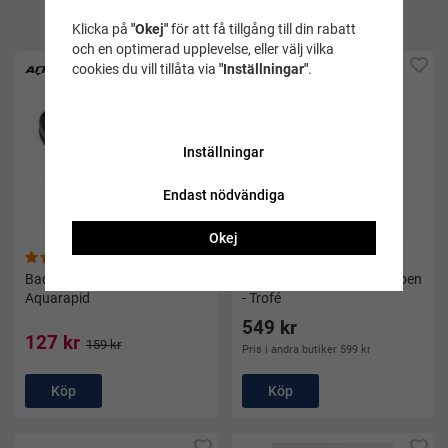
produkt
Klicka på
"Okej"
för att få tillgång till din rabatt
och en optimerad upplevelse, eller välj vilka
cookies du vill tillåta via
"Inställningar"
.
Inställningar
Endast nödvändiga
Okej
(50)
(32)
Badtofflor Gabo svart -
Baddräkt dam svart med ben
Aquarapid
- Trofé
549 kr
127 kr
159 kr
Pris i andra butiker 599 kr
Köp
Köp