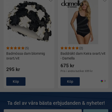
(5)
(2)
Badmössa dam blommig
Baddräkt dam Keira svart/vit
svart/vit
- Damella
675 kr
295 kr
Pris i andra butiker 699 kr
Köp
Köp
3
Ta del av våra bästa erbjudanden & nyheter!