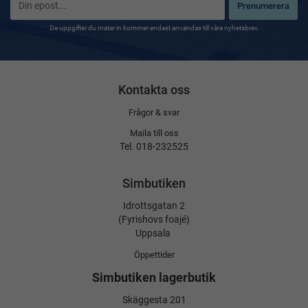
Prenumerera
De uppgifter du matar in kommer endast användas till våra nyhetsbrev.
Kontakta oss
Frågor & svar
Maila till oss
Tel. 018-232525
Simbutiken
Idrottsgatan 2
(Fyrishovs foajé)
Uppsala
Öppettider
Simbutiken lagerbutik
Skäggesta 201