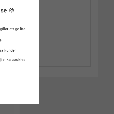
lse 🍪
gillar att ge lite
.
dra kunder.
älj vilka cookies
kt