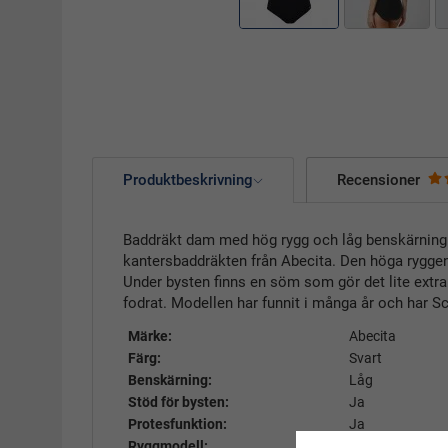
Produktbeskrivning
Recensioner
Baddräkt dam med hög rygg och låg benskärning 
kantersbaddräkten från Abecita. Den höga ryggen 
Under bysten finns en söm som gör det lite extra 
fodrat. Modellen har funnit i många år och har Sc
Märke:
Abecita
Färg:
Svart
Benskärning:
Låg
Stöd för bysten:
Ja
Protesfunktion:
Ja
Ryggmodell:
Hög