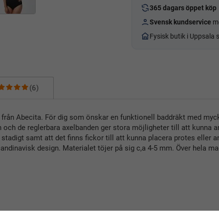
365 dagars öppet köp
Svensk kundservice
me
Fysisk butik i Uppsala
(6)
från Abecita. För dig som önskar en funktionell baddräkt med myc
och de reglerbara axelbanden ger stora möjligheter till att kunna a
stadigt samt att det finns fickor till att kunna placera protes eller
andinavisk design. Materialet töjer på sig c,a 4-5 mm. Över hela mag