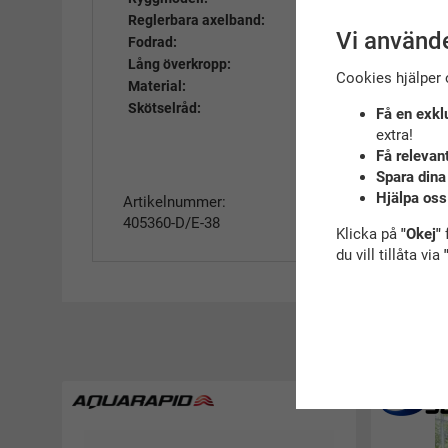
Reglerbara axelband:
Ja
Vi använde
Fodrad:
Nej
Lång överkropp:
Ja
Cookies hjälper 
Material:
78% polyamid, 
Skötselråd:
Se bifogad länk
Få en exkl
extra!
Få relevan
Spara dina
Hjälpa oss
Artikelnummer:
405360-D/E-38
Klicka på
"Okej"
f
du vill tillåta via
R