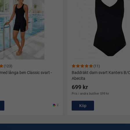
(123)
(11)
med långa ben Classic svart -
Baddräkt dam svart Kanters B/C
Abecita
699 kr
Pris i andra butiker 599 kr
2
Köp