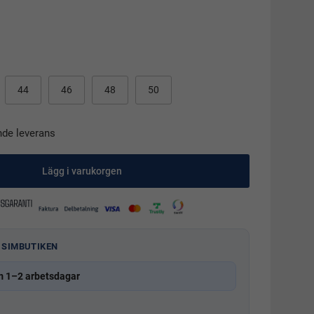
44
46
48
50
nde leverans
Lägg i varukorgen
 SIMBUTIKEN
m 1–2 arbetsdagar