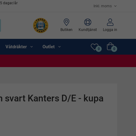
65 dagar/år
Butiken
Kundtjänst
Logga in
Våtdräkter
Outlet
0
0
 svart Kanters D/E - kupa