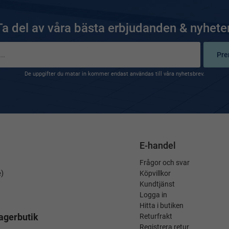
Ta del av våra bästa erbjudanden & nyheter
Pre
De uppgifter du matar in kommer endast användas till våra nyhetsbrev.
E-handel
Frågor och svar
é)
Köpvillkor
Kundtjänst
Logga in
Hitta i butiken
agerbutik
Returfrakt
Registrera retur