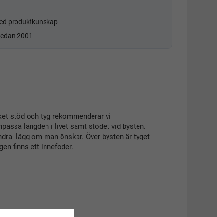
d produktkunskap
 sedan 2001
ket stöd och tyg rekommenderar vi
npassa längden i livet samt stödet vid bysten.
 andra ilägg om man önskar. Över bysten är tyget
en finns ett innefoder.