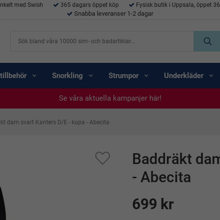
enkelt med Swish
365 dagars öppet köp
Fysisk butik i Uppsala, öppet 3
Snabba leveranser 1-2 dagar
tillbehör
Snorkling
Strumpor
Underkläder
Se våra aktuella kampanjer här!
Se våra aktuella kampanjer här!
Se våra aktuella kampanjer här!
Se våra aktuella kampanjer här!
Se våra aktuella kampanjer här!
kt dam svart Kanters D/E - kupa - Abecita
Baddräkt dam
- Abecita
699 kr