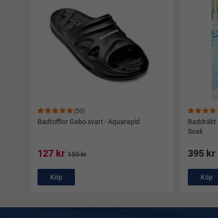
(50)
Badtofflor Gabo svart - Aquarapid
Baddräkt 
Soak
127 kr
395 kr
159 kr
Köp
Köp