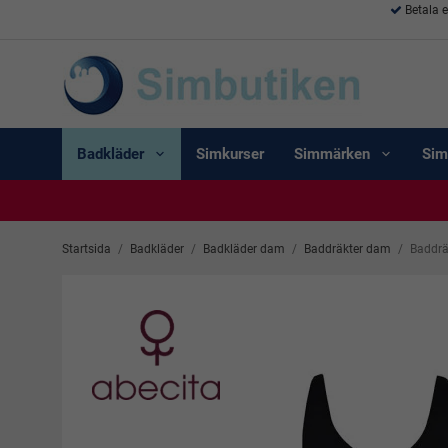
Betala 
Badkläder
Simkurser
Simmärken
Sim
Startsida
/
Badkläder
/
Badkläder dam
/
Baddräkter dam
/
Baddrä