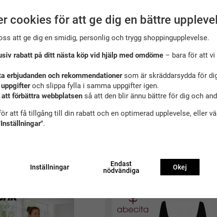
r cookies för att ge dig en bättre uppleve
oss att ge dig en smidig, personlig och trygg shoppingupplevelse.
22% elastan
usiv rabatt på ditt nästa köp vid hjälp med omdöme
– bara för att vi 
ta erbjudanden och rekommendationer
som är skräddarsydda för dig
 uppgifter
och slippa fylla i samma uppgifter igen.
 att förbättra webbplatsen
så att den blir ännu bättre för dig och an
ör att få tillgång till din rabatt och en optimerad upplevelse, eller v
"Inställningar"
.
Endast
ekommenderade tillbehör till denna produ
Inställningar
Okej
nödvändiga