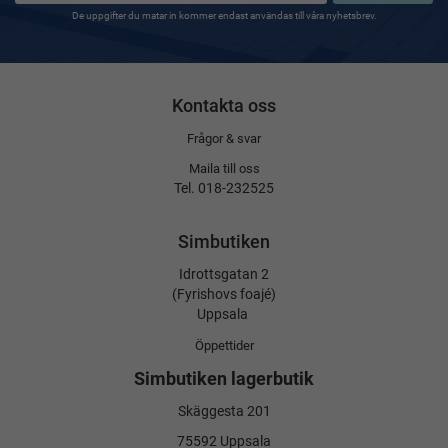
De uppgifter du matar in kommer endast användas till våra nyhetsbrev.
Kontakta oss
Frågor & svar
Maila till oss
Tel. 018-232525
Simbutiken
Idrottsgatan 2
(Fyrishovs foajé)
Uppsala
Öppettider
Simbutiken lagerbutik
Skäggesta 201
75592 Uppsala