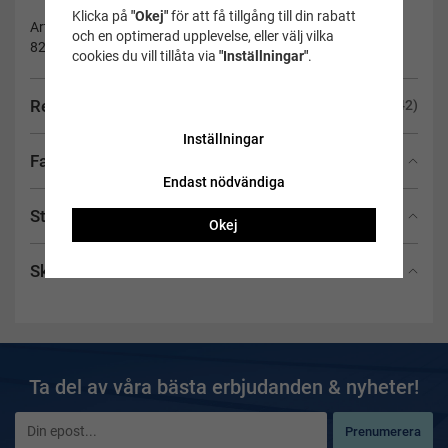
Klicka på
"Okej"
för att få tillgång till din rabatt
Artikelnummer:
och en optimerad upplevelse, eller välj vilka
82149-52
cookies du vill tillåta via
"Inställningar"
.
Recensioner
(42)
Inställningar
Fakta
Endast nödvändiga
Storlekstabell
Okej
Skötselråd
Ta del av våra bästa erbjudanden & nyheter!
Prenumerera