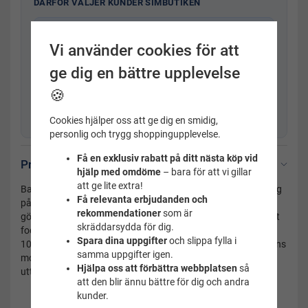
DÄRFÖR VÄLJER KUNDER SIMBUTIKEN
Snabb leverans inom 1–2 arbetsdagar
Vi använder cookies för att
Frakt från 29 kr
ge dig en bättre upplevelse
365 dagars öppet köp
🍪
Svensk kundservice
med produktkunskap
Fysisk butik i Uppsala sedan 2001
Cookies hjälper oss att ge dig en smidig,
personlig och trygg shoppingupplevelse.
Få en exklusiv rabatt på ditt nästa köp vid
Produktbeskrivning
hjälp med omdöme
– bara för att vi gillar
att ge lite extra!
Baddräkt dam med låg benskärning och hög rygg. Mycket tyg
Få relevanta erbjudanden och
på ryggen ger mycket stöd för bysten. Reglerbara axelband
rekommendationer
som är
gör att även kvinnor med lite längre rygg kan ha modellen. Ett
skräddarsydda för dig.
foder över bysten ger lite extra stadga. Materialet i tyget är
Spara dina uppgifter
och slippa fylla i
100% polyester och håller färgen och formen fint. Baddräktens
samma uppgifter igen.
modell med de insydda fälten av ljusblått ger en förlåtande
Hjälpa oss att förbättra webbplatsen
så
uttryck åt figuren.
att den blir ännu bättre för dig och andra
kunder.