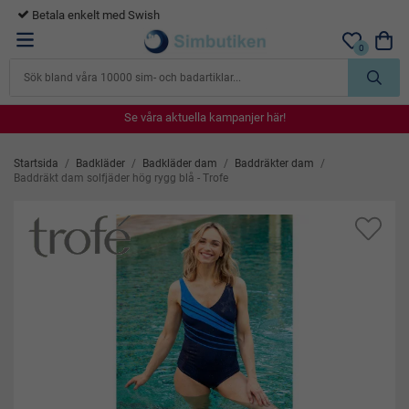
365 dagars öppet köp
0
Se våra aktuella kampanjer här!
Se våra aktuella kampanjer här!
Se våra aktuella kampanjer här!
Se våra aktuella kampanjer här!
Se våra aktuella kampanjer här!
Startsida
/
Badkläder
/
Badkläder dam
/
Baddräkter dam
/
Baddräkt dam solfjäder hög rygg blå - Trofe