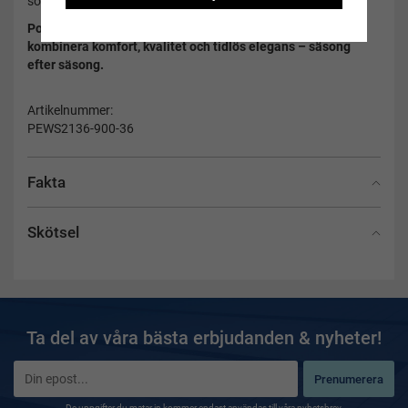
sol med tiden kan påverka färgens intensitet.
Potenza svart är den perfekta baddräkten för dig som vill
kombinera komfort, kvalitet och tidlös elegans – säsong
efter säsong.
Artikelnummer:
PEWS2136-900-36
Fakta
Skötsel
Ta del av våra bästa erbjudanden & nyheter!
Prenumerera
De uppgifter du matar in kommer endast användas till våra nyhetsbrev.