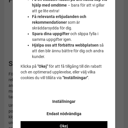
Produktdetaljer
hjälp med omdöme
– bara för att vi gillar
att ge lite extra!
Elegant baddräkt från Panos Emporio
Få relevanta erbjudanden och
Tidlös svart färg med exklusiv känsla
rekommendationer
som är
Draperad front som ger en smickrande siluett
skräddarsydda för dig.
Feminin passform med bekväm shaping-effekt
Spara dina uppgifter
och slippa fylla i
Mjukt och stretchigt material
samma uppgifter igen.
Bra stöd och hög komfort
Hjälpa oss att förbättra webbplatsen
så
Rörelsefri design för aktivt bad och avkoppling
att den blir ännu bättre för dig och andra
Perfekt för strand, pool, semester och spa
kunder.
Skötselråd
Klicka på
"Okej"
för att få tillgång till din rabatt
och en optimerad upplevelse, eller välj vilka
För att bevara baddräktens passform, färg och kvalitet
cookies du vill tillåta via
"Inställningar"
.
rekommenderar vi att du sköljer den i kallt vatten efter varje
användning. Solskyddsprodukter och oljor kan påverka
materialet, så låt gärna dessa absorberas av huden innan du
tar på dig baddräkten.
Inställningar
Undvik kontakt med grova ytor som bryggor, klippor och
poolkanter för att minska risken för slitage. Efter bad i
Endast nödvändiga
klorvatten bör baddräkten inte förvaras fuktig i plastpåse
under längre tid. Tänk också på att klor, saltvatten och stark
Okej