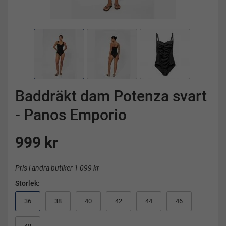
Baddräkt dam Potenza svart
- Panos Emporio
999 kr
Pris i andra butiker 1 099 kr
Storlek:
36
38
40
42
44
46