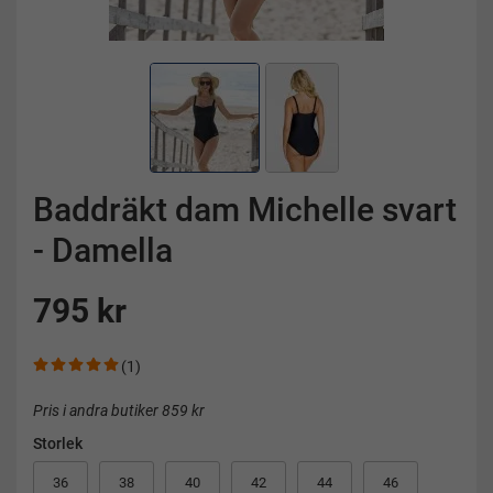
Baddräkt dam Michelle svart
- Damella
795 kr
(1)
Pris i andra butiker 859 kr
Storlek
36
38
40
42
44
46