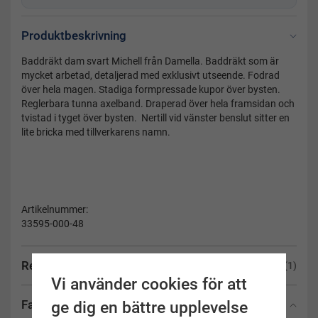
Produktbeskrivning
Baddräkt dam svart Michell från Damella. Baddräkt som är
mycket arbetad, detaljerad med exklusivt utseende. Fodrad
över hela magen. Stadiga formpressade kupor över bysten.
Reglerbara tunna axelband. Draperad över hela framsidan och
tvistad i tyget över bysten. Nertill vid vänster benslut sitter en
lite bricka med tillverkarens namn.
Artikelnummer:
33595-000-48
Recensioner
(1)
Vi använder cookies för att
Fakta
ge dig en bättre upplevelse