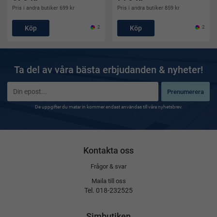
Pris i andra butiker 699 kr
Pris i andra butiker 859 kr
Köp
2
Köp
2
Ta del av våra bästa erbjudanden & nyheter!
Prenumerera
De uppgifter du matar in kommer endast användas till våra nyhetsbrev.
Kontakta oss
Frågor & svar
Maila till oss
Tel. 018-232525
Simbutiken