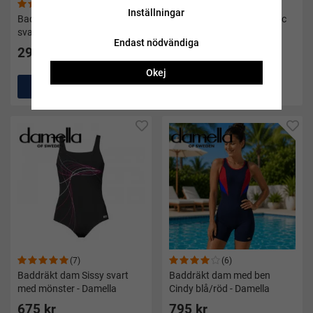
(5)
(11)
Inställningar
Badmössa dam blommig
Badmössa dam Bombastic
svart/vit
Bubble cap - mörkblå
Endast nödvändiga
295 kr
129 kr
Okej
Köp
Köp
(7)
(6)
Baddräkt dam Sissy svart
Baddräkt dam med ben
med mönster - Damella
Cindy blå/röd - Damella
675 kr
795 kr