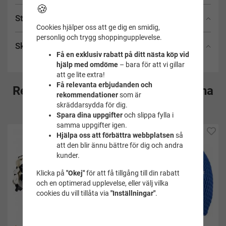
🍪
Storlekstabell
Cookies hjälper oss att ge dig en smidig,
personlig och trygg shoppingupplevelse.
Skötselråd
Få en exklusiv rabatt på ditt nästa köp vid
hjälp med omdöme
– bara för att vi gillar
att ge lite extra!
Få relevanta erbjudanden och
Rekommenderade tillbehör till denna
rekommendationer
som är
skräddarsydda för dig.
produkt
Spara dina uppgifter
och slippa fylla i
samma uppgifter igen.
Hjälpa oss att förbättra webbplatsen
så
att den blir ännu bättre för dig och andra
kunder.
Klicka på
"Okej"
för att få tillgång till din rabatt
och en optimerad upplevelse, eller välj vilka
cookies du vill tillåta via
"Inställningar"
.