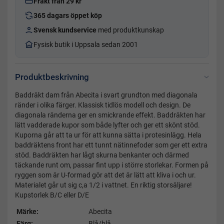
Frakt från 29 kr
365 dagars öppet köp
Svensk kundservice
med produktkunskap
Fysisk butik i Uppsala sedan 2001
Produktbeskrivning
Baddräkt dam från Abecita i svart grundton med diagonala
ränder i olika färger. Klassisk tidlös modell och design. De
diagonala ränderna ger en smickrande effekt. Baddräkten har
lätt vadderade kupor som både lyfter och ger ett skönt stöd.
Kuporna går att ta ur för att kunna sätta i protesinlägg. Hela
baddräktens front har ett tunnt nätinnefoder som ger ett extra
stöd. Baddräkten har lågt skurna benkanter och därmed
täckande runt om, passar fint upp i större storlekar. Formen på
ryggen som är U-formad gör att det är lätt att kliva i och ur.
Materialet går ut sig c,a 1/2 i vattnet. En riktig storsäljare!
Kupstorlek B/C eller D/E
Märke:
Abecita
Färg:
Blå/blå