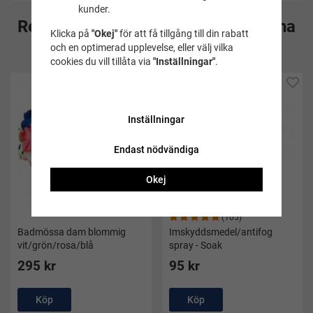
kunder.
Rekommenderade tillbehör till denna
Klicka på
"Okej"
för att få tillgång till din rabatt
produkt
och en optimerad upplevelse, eller välj vilka
cookies du vill tillåta via
"Inställningar"
.
Inställningar
Endast nödvändiga
Okej
(105)
Badmössa dam blommig
Imskyddsmedel/antifog
vit/grön/rosa/blå
spray - Soak
295 kr
95 kr
Köp
Köp