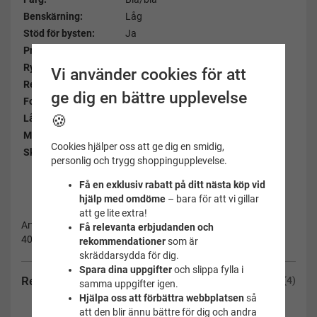
Benskärning:
Låg
Stöd för bysten:
Ja
Protesfunktion:
Ja
Ryggmodell:
U-rygg
Vi använder cookies för att
Reglerbara axelband:
Nej
ge dig en bättre upplevelse
Fodrad:
Ja
🍪
Lång överkropp:
Nej
Material:
80% polyamid, 20% elastan
Cookies hjälper oss att ge dig en smidig,
Skötselråd:
Se bifogad länk
personlig och trygg shoppingupplevelse.
Få en exklusiv rabatt på ditt nästa köp vid
hjälp med omdöme
– bara för att vi gillar
att ge lite extra!
Artikelnummer:
Få relevanta erbjudanden och
406015-6660-B/C-36
rekommendationer
som är
skräddarsydda för dig.
Spara dina uppgifter
och slippa fylla i
Recensioner
(4)
samma uppgifter igen.
Hjälpa oss att förbättra webbplatsen
så
att den blir ännu bättre för dig och andra