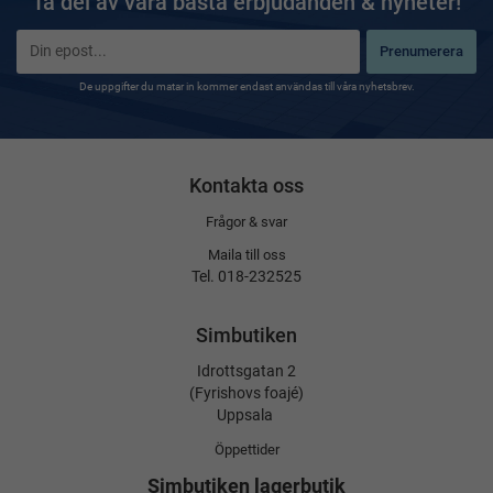
Ta del av våra bästa erbjudanden & nyheter!
Prenumerera
De uppgifter du matar in kommer endast användas till våra nyhetsbrev.
Kontakta oss
Frågor & svar
Maila till oss
Tel. 018-232525
Simbutiken
Idrottsgatan 2
(Fyrishovs foajé)
Uppsala
Öppettider
Simbutiken lagerbutik