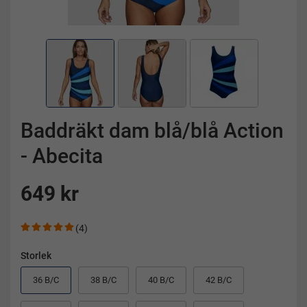
Baddräkt dam blå/blå Action
- Abecita
649 kr
(4)
Storlek
36 B/C
38 B/C
40 B/C
42 B/C