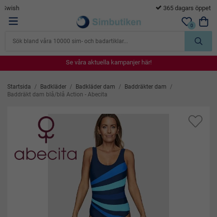
365 dagars öppet köp
…
0
Se våra aktuella kampanjer här!
Se våra aktuella kampanjer här!
Se våra aktuella kampanjer här!
Se våra aktuella kampanjer här!
Se våra aktuella kampanjer här!
Startsida
/
Badkläder
/
Badkläder dam
/
Baddräkter dam
/
Baddräkt dam blå/blå Action - Abecita