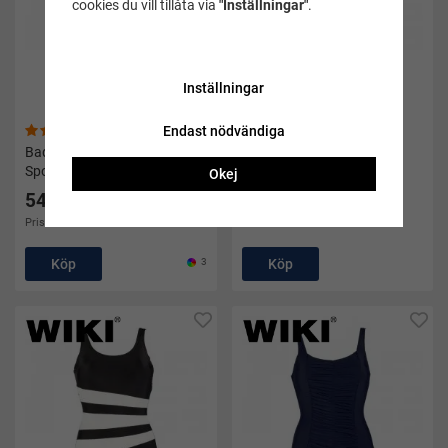
cookies du vill tillåta via
"Inställningar"
.
Inställningar
Endast nödvändiga
(10)
(6)
Baddräkt med ben Regina
Baddräkt Daniella Classic
Sport svart/grå - Wiki
svart - Wiki
Okej
549 kr
495 kr
Pris i andra butiker 699 kr
Pris i andra butiker 550 kr
Köp
3
Köp