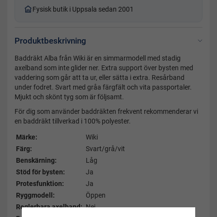
Fysisk butik i Uppsala sedan 2001
Produktbeskrivning
Baddräkt Alba från Wiki är en simmarmodell med stadig
axelband som inte glider ner. Extra support över bysten med
vaddering som går att ta ur, eller sätta i extra. Resårband
under fodret. Svart med gråa färgfält och vita passportaler.
Mjukt och skönt tyg som är följsamt.
För dig som använder baddräkten frekvent rekommenderar vi
en baddräkt tillverkad i 100% polyester.
Märke:
Wiki
Färg:
Svart/grå/vit
Benskärning:
Låg
Stöd för bysten:
Ja
Protesfunktion:
Ja
Ryggmodell:
Öppen
Reglerbara axelband:
Nej