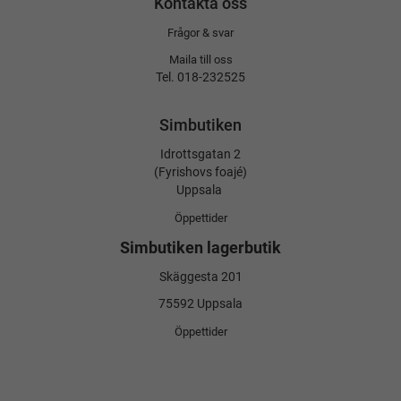
Kontakta oss
Frågor & svar
Maila till oss
Tel. 018-232525
Simbutiken
Idrottsgatan 2
(Fyrishovs foajé)
Uppsala
Öppettider
Simbutiken lagerbutik
Skäggesta 201
75592 Uppsala
Öppettider