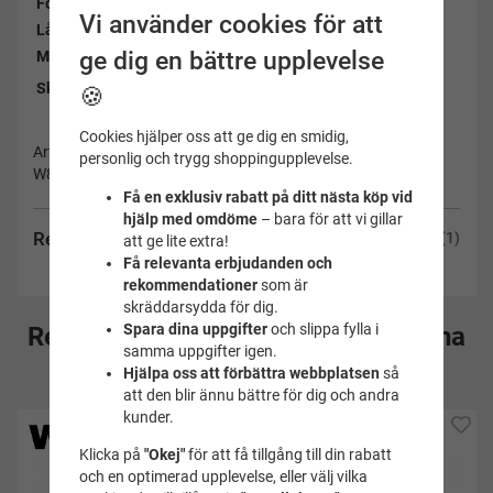
Fodrad:
Nej
Vi använder cookies för att
Lång överkropp:
Nej
ge dig en bättre upplevelse
Material:
83% polyester, 17% spandex
Se bifogad länk
Skötselråd:
🍪
Cookies hjälper oss att ge dig en smidig,
Artikelnummer:
personlig och trygg shoppingupplevelse.
W8401-W102-40
Få en exklusiv rabatt på ditt nästa köp vid
hjälp med omdöme
– bara för att vi gillar
Recensioner
(1)
att ge lite extra!
Få relevanta erbjudanden och
rekommendationer
som är
skräddarsydda för dig.
Spara dina uppgifter
och slippa fylla i
Rekommenderade tillbehör till denna
samma uppgifter igen.
produkt
Hjälpa oss att förbättra webbplatsen
så
att den blir ännu bättre för dig och andra
kunder.
Klicka på
"Okej"
för att få tillgång till din rabatt
och en optimerad upplevelse, eller välj vilka