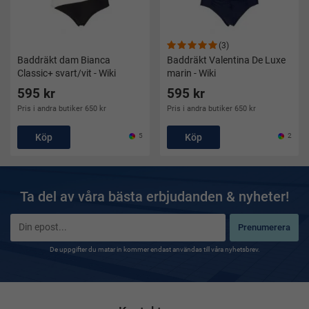
(3)
Baddräkt dam Bianca
Baddräkt Valentina De Luxe
Classic+ svart/vit - Wiki
marin - Wiki
595 kr
595 kr
Pris i andra butiker 650 kr
Pris i andra butiker 650 kr
Köp
5
Köp
2
Ta del av våra bästa erbjudanden & nyheter!
Prenumerera
De uppgifter du matar in kommer endast användas till våra nyhetsbrev.