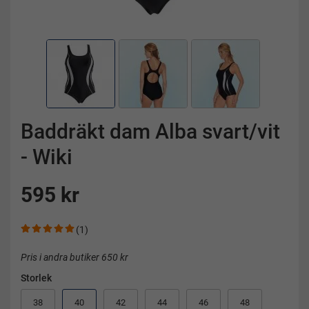
Baddräkt dam Alba svart/vit
- Wiki
595 kr
(1)
Pris i andra butiker 650 kr
Storlek
38
40
42
44
46
48