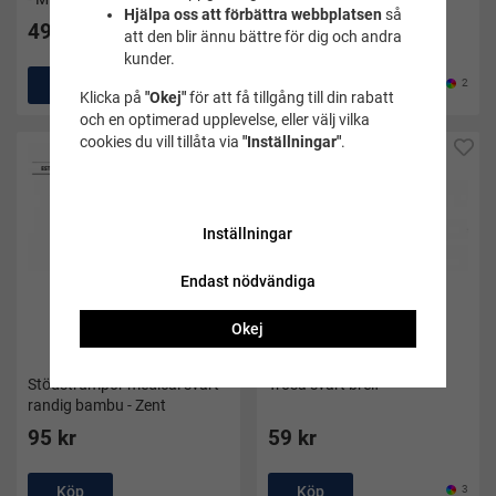
Hjälpa oss att förbättra webbplatsen
så
49 kr
49 kr
att den blir ännu bättre för dig och andra
kunder.
Köp
2
Köp
2
Klicka på
"Okej"
för att få tillgång till din rabatt
och en optimerad upplevelse, eller välj vilka
cookies du vill tillåta via
"Inställningar"
.
Inställningar
Endast nödvändiga
Okej
Stödstrumpor medical svart
Trosa svart breif
randig bambu - Zent
95 kr
59 kr
Köp
Köp
3