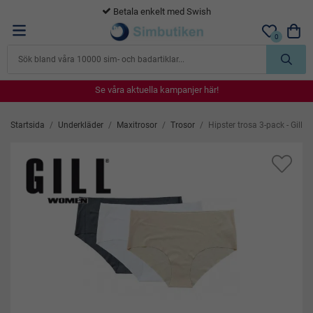
365 dagars öppet köp
0
Se våra aktuella kampanjer här!
Se våra aktuella kampanjer här!
Se våra aktuella kampanjer här!
Se våra aktuella kampanjer här!
Se våra aktuella kampanjer här!
Startsida
/
Underkläder
/
Maxitrosor
/
Trosor
/
Hipster trosa 3-pack - Gill