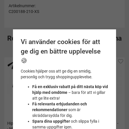
Artikelnummer:
C200188-210-XS
Rekommenderade tillbehör till denna
Vi använder cookies för att
produkt
ge dig en bättre upplevelse
🍪
Cookies hjälper oss att ge dig en smidig,
personlig och trygg shoppingupplevelse.
Få en exklusiv rabatt på ditt nästa köp vid
hjälp med omdöme
– bara för att vi gillar
att ge lite extra!
Få relevanta erbjudanden och
rekommendationer
som är
skräddarsydda för dig.
Spara dina uppgifter
och slippa fylla i
Hipstertrosor svarta i bambu
Hipstertrosor vita i bambu -
samma uppgifter igen.
- Millers
Millers