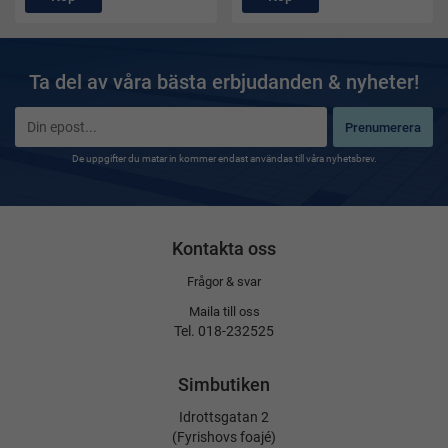
Ta del av våra bästa erbjudanden & nyheter!
Prenumerera
De uppgifter du matar in kommer endast användas till våra nyhetsbrev.
Kontakta oss
Frågor & svar
Maila till oss
Tel. 018-232525
Simbutiken
Idrottsgatan 2
(Fyrishovs foajé)