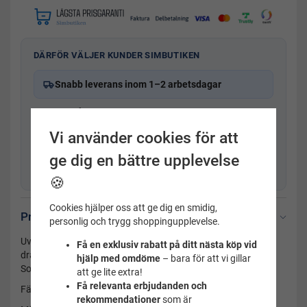
DÄRFÖR VÄLJER KUNDER SIMBUTIKEN
Snabb leverans inom 1–2 arbetsdagar
Frakt från 29 kr
365 dagars öppet köp
Vi använder cookies för att
Svensk kundservice
med produktkunskap
ge dig en bättre upplevelse
Fysisk butik i Uppsala sedan 2001
🍪
Cookies hjälper oss att ge dig en smidig,
Produktbeskrivning
personlig och trygg shoppingupplevelse.
Uv dräkt barn från GUL SPF 50+ Fin Uv dräkt barn med
Få en exklusiv rabatt på ditt nästa köp vid
dragkedja framtill från GUL med korta armar och korta ben.
hjälp med omdöme
– bara för att vi gillar
Solskydd 50+
att ge lite extra!
Få relevanta erbjudanden och
Färg: Mörkblå/ljusblå
rekommendationer
som är