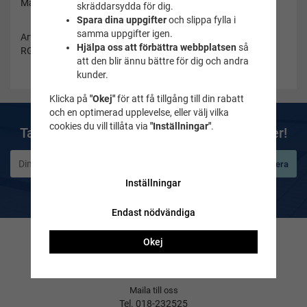
Märke: GUL
skräddarsydda för dig.
Spara dina uppgifter
och slippa fylla i
samma uppgifter igen.
Artikelnummer:
Hjälpa oss att förbättra webbplatsen
så
RG0349-4/5
att den blir ännu bättre för dig och andra
kunder.
Klicka på
"Okej"
för att få tillgång till din rabatt
och en optimerad upplevelse, eller välj vilka
cookies du vill tillåta via
"Inställningar"
.
Ta del av våra bästa erbjudanden & nyheter!
Prenumerera
Inställningar
De uppgifter du matar in kommer endast användas till våra nyhetsbrev.
Endast nödvändiga
Okej
Kontakta oss
Frågor & svar
Maila till oss
Tel. 018-232525