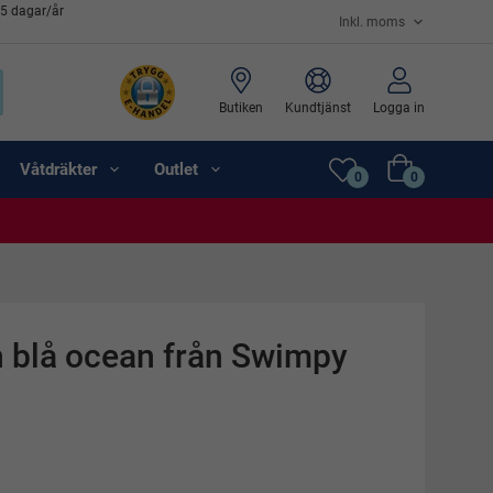
65 dagar/år
Butiken
Kundtjänst
Logga in
Våtdräkter
Outlet
0
0
n blå ocean från Swimpy