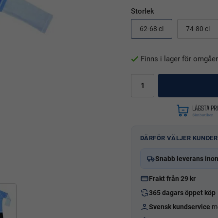
Storlek
62-68 cl
74-80 cl
Finns i lager för omgåe
DÄRFÖR VÄLJER KUNDER
Snabb leverans ino
Frakt från 29 kr
365 dagars öppet köp
Svensk kundservice
me