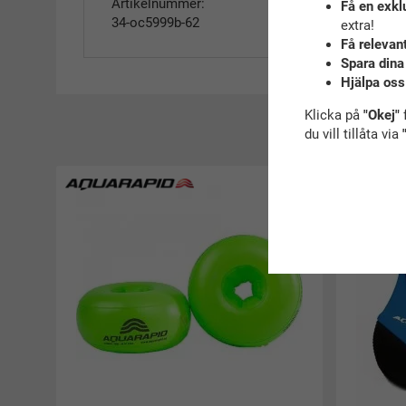
Artikelnummer:
Få en exkl
34-oc5999b-62
extra!
Få relevan
Spara dina
Hjälpa oss
Klicka på
"Okej"
f
R
du vill tillåta via
Åter i lager