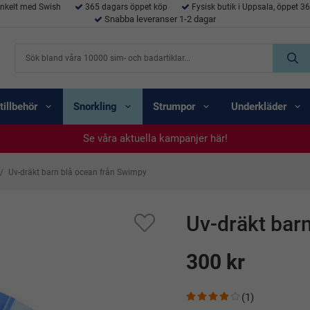
enkelt med Swish
365 dagars öppet köp
Fysisk butik i Uppsala, öppet 3
Snabba leveranser 1-2 dagar
tillbehör
Snorkling
Strumpor
Underkläder
Se våra aktuella kampanjer här!
Se våra aktuella kampanjer här!
Se våra aktuella kampanjer här!
Se våra aktuella kampanjer här!
Se våra aktuella kampanjer här!
/
Uv-dräkt barn blå ocean från Swimpy
Uv-dräkt bar
300 kr
(1)