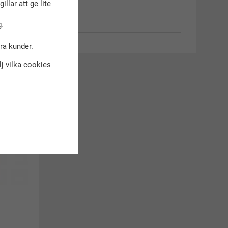
gillar att ge lite
.
dra kunder.
älj vilka cookies
kt