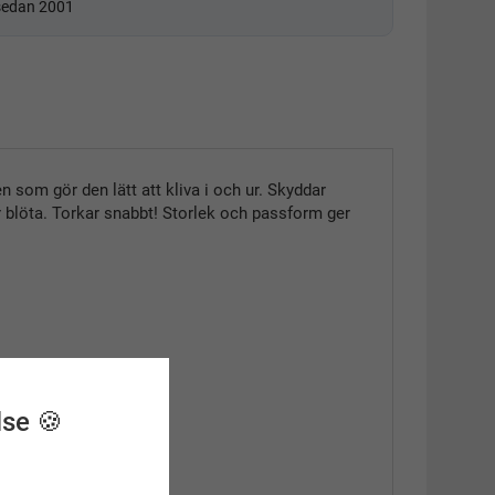
 sedan 2001
 som gör den lätt att kliva i och ur. Skyddar
r blöta. Torkar snabbt! Storlek och passform ger
lse 🍪