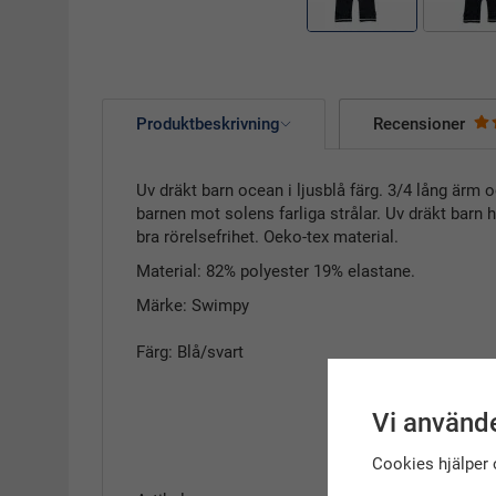
Produktbeskrivning
Recensioner
Uv dräkt barn ocean i ljusblå färg. 3/4 lång ärm
barnen mot solens farliga strålar. Uv dräkt barn
bra rörelsefrihet. Oeko-tex material.
Material: 82% polyester 19% elastane.
Märke: Swimpy
Färg: Blå/svart
Vi använde
Cookies hjälper 