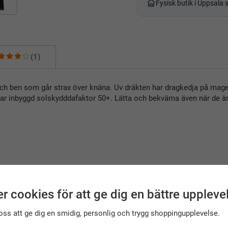
Fysisk butik i Uppsala
(1)
 och ben som går strax över knäna. Uv dräkten har dragkedja på magen
 har inbyggd solskydddafaktor 50+. Lätta och bekväma även när de ä
r cookies för att ge dig en bättre uppleve
oss att ge dig en smidig, personlig och trygg shoppingupplevelse.