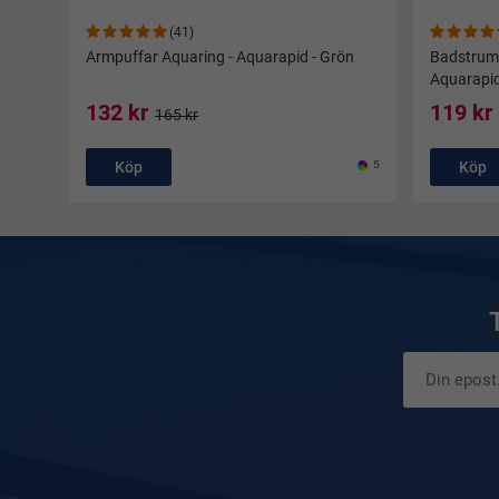
(41)
Armpuffar Aquaring - Aquarapid - Grön
Badstrump
Aquarapi
132 kr
119 kr
165 kr
Köp
5
Köp