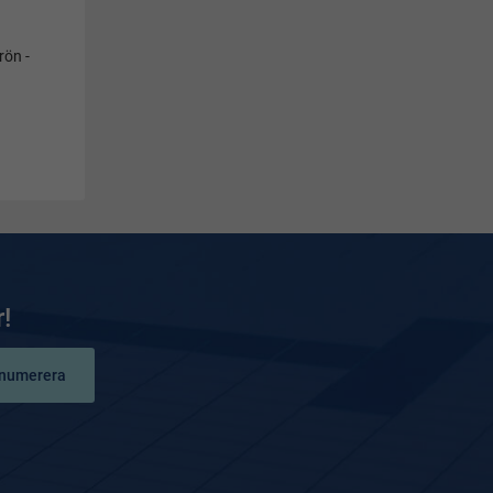
rön -
!
numerera