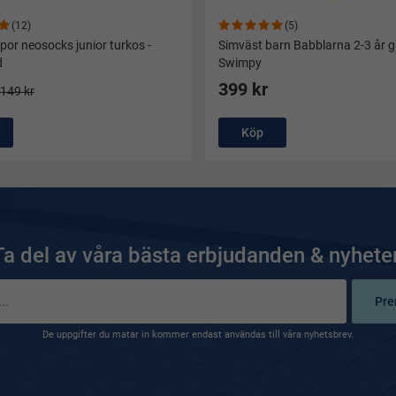
(12)
(5)
or neosocks junior turkos -
Simväst barn Babblarna 2-3 år g
d
Swimpy
399 kr
149 kr
Köp
Ta del av våra bästa erbjudanden & nyheter
Pre
De uppgifter du matar in kommer endast användas till våra nyhetsbrev.