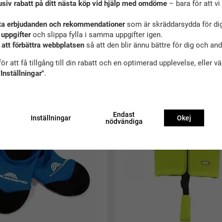
usiv rabatt på ditt nästa köp vid hjälp med omdöme
– bara för att vi 
ta erbjudanden och rekommendationer
som är skräddarsydda för dig
 uppgifter
och slippa fylla i samma uppgifter igen.
 att förbättra webbplatsen
så att den blir ännu bättre för dig och an
ör att få tillgång till din rabatt och en optimerad upplevelse, eller v
ekommenderade tillbehör till denna produ
"Inställningar"
.
Endast
Inställningar
Okej
nödvändiga