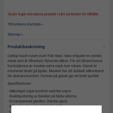
Tyvärr ingår inte denna produkt i vårt sortiment för tillfället.
Till butikens startsida »
Sitemap »
Produktbeskrivning
Cyklop touch vuxen svart från Seac. Seac erbjuder en ramlös
mask som är tillverkad i flytande silikon. För att lättare kunna
tryckutjämna är masken extra mjuk över näsan. Glaset är
monterad direkt på kjolen. Masken har ett dubbelt silikonband
för skönare komfort. Formen på glaset ger ett brett synfält.
Specifikationer:
- Silikonkjol i mjuk komfort med lite volym.
- Snabbjustering av banden på båda sidorna.
- En tempererad glaslins. (härdat glas)
- Silikonband som är dubbelt baktill
- Levereras i en hårdplastlåda