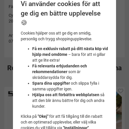
Vi använder cookies för att
Färg: Svart silikon/klar lins
ge dig en bättre upplevelse
Cyklop touch svart har en skymmande avgift på frakten med
20 kr.
🍪
Cookies hjälper oss att ge dig en smidig,
Artikelnummer:
personlig och trygg shoppingupplevelse.
0750055003520A
Få en exklusiv rabatt på ditt nästa köp vid
hjälp med omdöme
– bara för att vi gillar
att ge lite extra!
Få relevanta erbjudanden och
Rekommenderade tillbehör till denna
rekommendationer
som är
produkt
skräddarsydda för dig.
Spara dina uppgifter
och slippa fylla i
samma uppgifter igen.
Hjälpa oss att förbättra webbplatsen
så
att den blir ännu bättre för dig och andra
kunder.
Klicka på
"Okej"
för att få tillgång till din rabatt
och en optimerad upplevelse, eller välj vilka
cookies du vill tillåta via
"Inställningar"
.