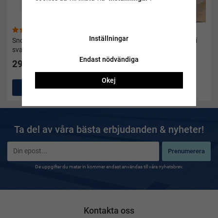
(1)
(38)
Inställningar
Snorkel Areatore Vortex dry
Våtdräkt herr Sprint Shorti
svart/röd - Seac
svart 3 mm - Soak
Endast nödvändiga
299 kr
995 kr
Okej
Köp
Köp
Ta del av våra bästa erbjudanden & nyheter!
Prenumerera
De uppgifter du matar in kommer endast användas till våra nyhetsbrev.
Kontakta oss