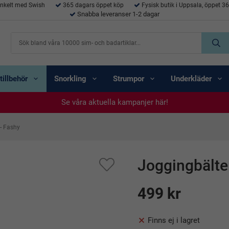
enkelt med Swish
365 dagars öppet köp
Fysisk butik i Uppsala, öppet 3
Snabba leveranser 1-2 dagar
tillbehör
Snorkling
Strumpor
Underkläder
Se våra aktuella kampanjer här!
Se våra aktuella kampanjer här!
Se våra aktuella kampanjer här!
Se våra aktuella kampanjer här!
Se våra aktuella kampanjer här!
- Fashy
Joggingbälte
499 kr
Finns ej i lagret