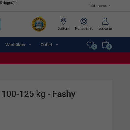
65 dagar/år
Butiken
Kundtjänst
Logga in
Våtdräkter
Outlet
0
0
 100-125 kg - Fashy