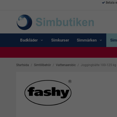
Betala 
Badkläder
Simkurser
Simmärken
Sim
Startsida
/
Simtillbehör
/
Vattenaerobic
/
Joggingbälte 100-125 kg 