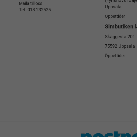
(Fyrishovs foaj
Maila till oss
Uppsala
Tel. 018-232525
Öppettider
Simbutiken l
Skäggesta 201
75592 Uppsala
Öppettider