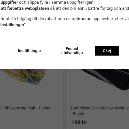
 uppgifter
och slippa fylla i samma uppgifter igen.
ekommenderade tillbehör till denna produ
 att förbättra webbplatsen
så att den blir ännu bättre för dig och an
ör att få tillgång till din rabatt och en optimerad upplevelse, eller v
"Inställningar"
.
Endast
Inställningar
Okej
nödvändiga
Frill swim cap multi - Fashy
Badmössa Exclusive swim cap s
- Fashy
199 kr