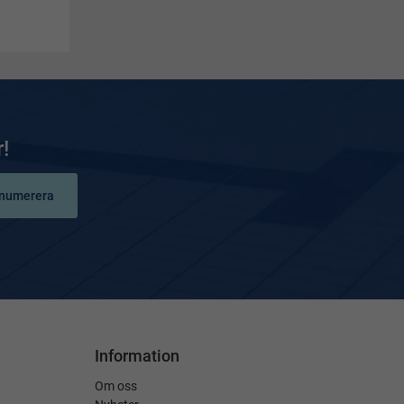
!
numerera
Information
Om oss