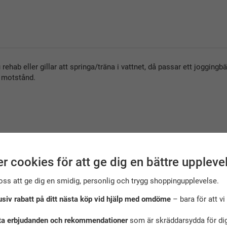
hab eller gillar att springa/träna i vattnet, då passar ett joggingbälte
g motstånd.
r cookies för att ge dig en bättre uppleve
oss att ge dig en smidig, personlig och trygg shoppingupplevelse.
usiv rabatt på ditt nästa köp vid hjälp med omdöme
– bara för att vi 
ta erbjudanden och rekommendationer
som är skräddarsydda för dig