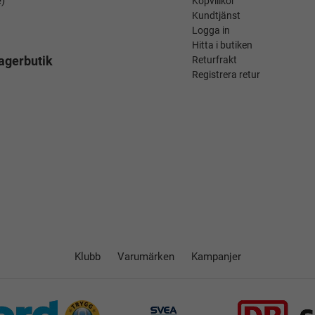
é)
Köpvillkor
Kundtjänst
Logga in
Hitta i butiken
agerbutik
Returfrakt
Registrera retur
Klubb
Varumärken
Kampanjer