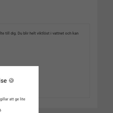
 till dig. Du blir helt viktlöst i vattnet och kan
lse 🍪
gillar att ge lite
.