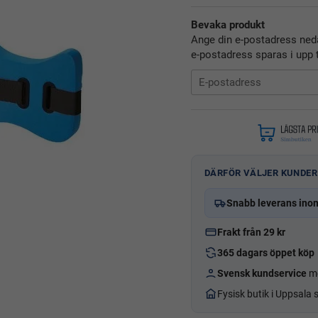
Bevaka produkt
Ange din e-postadress neda
e-postadress sparas i upp t
DÄRFÖR VÄLJER KUNDER
Snabb leverans ino
Frakt från 29 kr
365 dagars öppet köp
Svensk kundservice
me
Fysisk butik i Uppsala