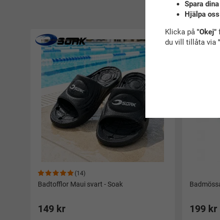
Spara dina
R
Hjälpa oss
Klicka på
"Okej"
f
du vill tillåta via
(14)
Badtofflor Maui svart - Soak
Badmössa 
149 kr
199 kr