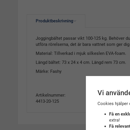
Produktbeskrivning
Joggingbältet passar vikt 100-125 kg. Behöver du re
utföra rörelserna, det är bara vattnet som ger di
Material: Tillverkad i mjuk silkeslen EVA-foam.
Längd bältet: 73 x 24 x 4 cm. Längd rem 73 cm.
Märke: Fashy
Vi använde
Artikelnummer:
4413-20-125
Cookies hjälper 
Få en exkl
extra!
Få relevan