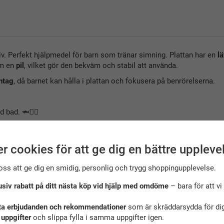
iv. Perfekt hjälpmedel för barn som tränar simning. Plattan har en
lä
om en
pil
, vilket gör den bekväm och stabil att använda.
ntag
, då barnet kan hålla i plattan och fokusera på benrörelserna.
 bad. 🦈🏊‍♂️
r cookies för att ge dig en bättre uppleve
oss att ge dig en smidig, personlig och trygg shoppingupplevelse.
usiv rabatt på ditt nästa köp vid hjälp med omdöme
– bara för att vi 
ta erbjudanden och rekommendationer
som är skräddarsydda för dig
 uppgifter
och slippa fylla i samma uppgifter igen.