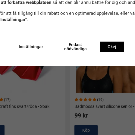
ekommenderade tillbehör till denna produ
 att förbättra webbplatsen
så att den blir ännu bättre för dig och an
ör att få tillgång till din rabatt och en optimerad upplevelse, eller v
"Inställningar"
.
Endast
Inställningar
Okej
nödvändiga
(17)
(19)
raft fins svart/röda - Soak
Badmössa svart silicone senior 
99 kr
Köp