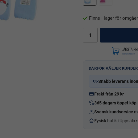
Finns i lager för omgåe
DÄRFÖR VÄLJER KUNDER
Snabb leverans ino
Frakt från 29 kr
365 dagars öppet köp
Svensk kundservice
me
Fysisk butik i Uppsala