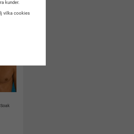
kt
dra kunder.
älj vilka cookies
- Soak