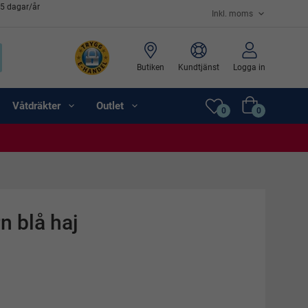
65 dagar/år
Butiken
Kundtjänst
Logga in
Våtdräkter
Outlet
0
0
n blå haj