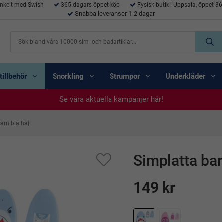
enkelt med Swish
365 dagars öppet köp
Fysisk butik i Uppsala, öppet 3
Snabba leveranser 1-2 dagar
tillbehör
Snorkling
Strumpor
Underkläder
Se våra aktuella kampanjer här!
Se våra aktuella kampanjer här!
Se våra aktuella kampanjer här!
Se våra aktuella kampanjer här!
Se våra aktuella kampanjer här!
arn blå haj
Simplatta bar
149 kr