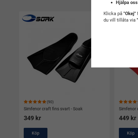
R
Hjälpa oss
Klicka på
"Okej"
f
Åter i lager
du vill tillåta via
(90)
Simfenor craft fins svart - Soak
Simfenor c
349 kr
449 kr
Köp
Köp