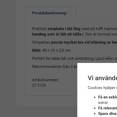
Produktbeskrivning
Praktisk
simplatta i blå färg
med ett tufft hajmot
handtag som är lätt att hålla i
. Den är formad s
Simpattan
passar mycket bra vid inlärning av be
Mått:
40 × 23 × 2,5 cm
Perfekt för både lek och simträning i pool eller vid
Rekommenderas från 3 år
Vi använde
Artikelnummer:
27.2129
Cookies hjälper 
Få en exkl
extra!
Få relevan
Spara dina