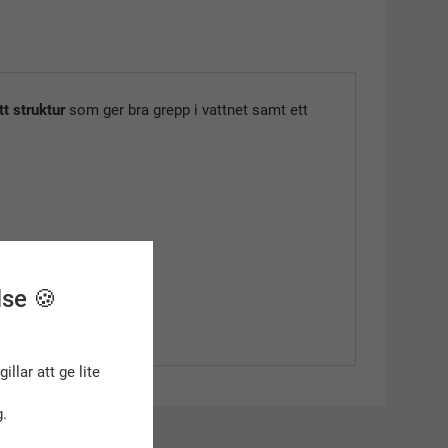
tt struktur
som ger bra grepp i vattnet samt ett
lse 🍪
gillar att ge lite
.