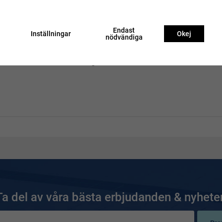
ans.
Endast
tävling.
Inställningar
Okej
nödvändiga
ra på din teknik och njuta av en bekväm och problemfri upplevelse i
 Soak.se och ta din simning till nästa nivå!
Ta del av våra bästa erbjudanden & nyheter