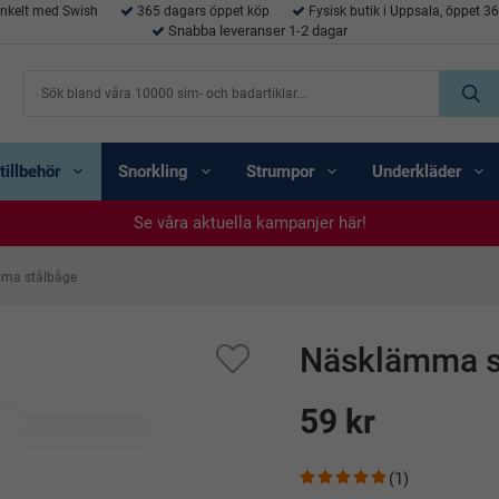
enkelt med Swish
365 dagars öppet köp
Fysisk butik i Uppsala, öppet 3
Snabba leveranser 1-2 dagar
tillbehör
Snorkling
Strumpor
Underkläder
Se våra aktuella kampanjer här!
Se våra aktuella kampanjer här!
Se våra aktuella kampanjer här!
Se våra aktuella kampanjer här!
Se våra aktuella kampanjer här!
ma stålbåge
Näsklämma s
59 kr
(1)