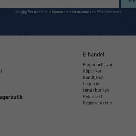
Pre
De uppgifter du matar in kommer endast användas till våra nyhetsbrev.
E-handel
Frågor och svar
é)
Köpvillkor
Kundtjänst
Logga in
Hitta i butiken
agerbutik
Returfrakt
Registrera retur