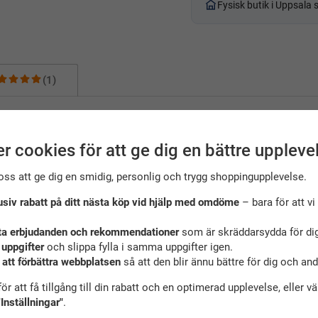
Fysisk butik i Uppsala
(1)
mning och konstsim
r cookies för att ge dig en bättre uppleve
aktisk, perfekt för dig som älskar simning eller konstsim! Denna n
timal passform. Med en kombination av hållbart latex och rostfritt s
oss att ge dig en smidig, personlig och trygg shoppingupplevelse.
usiv rabatt på ditt nästa köp vid hjälp med omdöme
– bara för att vi 
e?
ta erbjudanden och rekommendationer
som är skräddarsydda för dig
ter din näsa för bästa komfort och passform.
 uppgifter
och slippa fylla i samma uppgifter igen.
itt stål och tåligt latex för långvarig användning.
 att förbättra webbplatsen
så att den blir ännu bättre för dig och an
ning, konstsim, vattenpolo och fritidsbad.
 smälter in naturligt (nyansen kan variera).
ör att få tillgång till din rabatt och en optimerad upplevelse, eller v
"Inställningar"
.