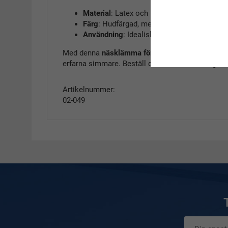
Material
: Latex och rostfritt stål.
Färg
: Hudfärgad, med små variationer i ny
Användning
: Idealisk för både träning och 
Med denna
näsklämma för simning
kan du fokuse
erfarna simmare. Beställ din näsklämma idag från
Artikelnummer:
02-049