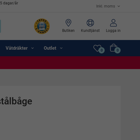
65 dagar/år
Butiken
Kundtjänst
Logga in
Våtdräkter
Outlet
0
0
tålbåge