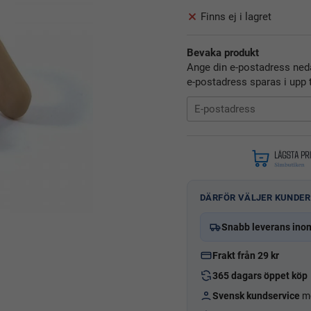
Finns ej i lagret
Bevaka produkt
Ange din e-postadress neda
e-postadress sparas i upp t
DÄRFÖR VÄLJER KUNDER
Snabb leverans ino
Frakt från 29 kr
365 dagars öppet köp
Svensk kundservice
me