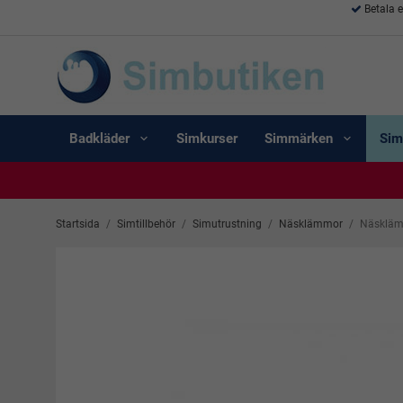
Betala 
Badkläder
Simkurser
Simmärken
Sim
Startsida
/
Simtillbehör
/
Simutrustning
/
Näsklämmor
/
Näskläm