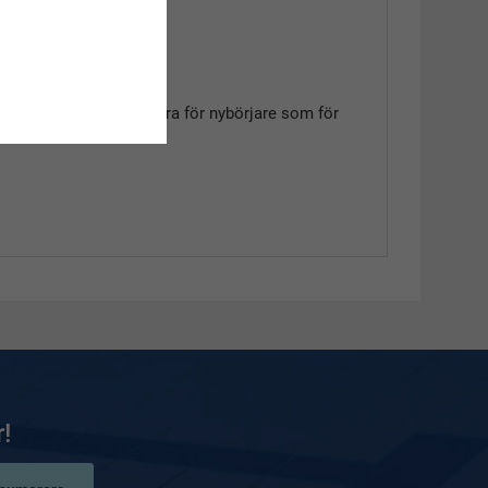
 vattnet. Passar lika bra för nybörjare som för
!