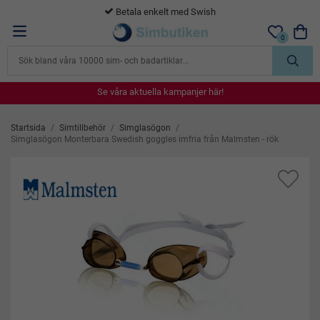
365 dagars öppet köp
0
Se våra aktuella kampanjer här!
Se våra aktuella kampanjer här!
Se våra aktuella kampanjer här!
Se våra aktuella kampanjer här!
Se våra aktuella kampanjer här!
Startsida
/
Simtillbehör
/
Simglasögon
/
Simglasögon Monterbara Swedish goggles imfria från Malmsten - rök