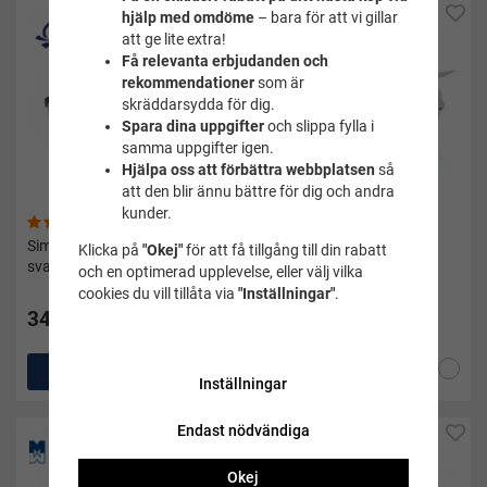
hjälp med omdöme
– bara för att vi gillar
att ge lite extra!
Få relevanta erbjudanden och
rekommendationer
som är
skräddarsydda för dig.
Spara dina uppgifter
och slippa fylla i
samma uppgifter igen.
Hjälpa oss att förbättra webbplatsen
så
att den blir ännu bättre för dig och andra
kunder.
(6)
(14)
Simglasöga lightning mirror
Simglasögon Monterbara
Klicka på
"Okej"
för att få tillgång till din rabatt
svart - Finis
Swedish goggles imfria -
och en optimerad upplevelse, eller välj vilka
Malmsten - klar
cookies du vill tillåta via
"Inställningar"
.
349 kr
75 kr
Köp
Köp
Inställningar
Endast nödvändiga
Okej