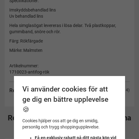
Specifikationer:
Imskyddsbehandlad lins
Uv behandlad lins
Hela simglasögat levereras i lösa delar. Två plastkoppar,
gummiband, snöre och rör.
Färg: Rökfärgade
Märke: Malmsten
Artikelnummer:
1710023-antifog-rök
Vi använder cookies för att
Recensioner
(14)
ge dig en bättre upplevelse
🍪
Rekommenderade tillbehör till denna
Cookies hjälper oss att ge dig en smidig,
produkt
personlig och trygg shoppingupplevelse.
Få en exklusiv rabatt på ditt nästa köp vid