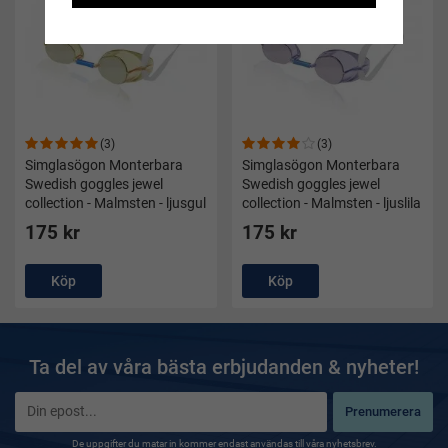
(3)
(3)
Simglasögon Monterbara
Simglasögon Monterbara
Swedish goggles jewel
Swedish goggles jewel
collection - Malmsten - ljusgul
collection - Malmsten - ljuslila
175 kr
175 kr
Köp
Köp
Ta del av våra bästa erbjudanden & nyheter!
Prenumerera
De uppgifter du matar in kommer endast användas till våra nyhetsbrev.