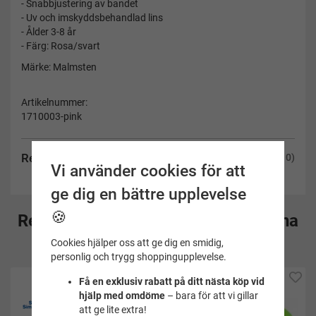
- Snabbjustering av bandet
- Uv och imskyddsbehandlad lins
- Ålder 3-8 år
- Färg: Rosa/svart
Märke: Malmsten
Artikelnummer:
1710003-pink
Recensioner
(10)
Vi använder cookies för att
ge dig en bättre upplevelse
🍪
Rekommenderade tillbehör till denna
produkt
Cookies hjälper oss att ge dig en smidig,
personlig och trygg shoppingupplevelse.
Få en exklusiv rabatt på ditt nästa köp vid
hjälp med omdöme
– bara för att vi gillar
att ge lite extra!