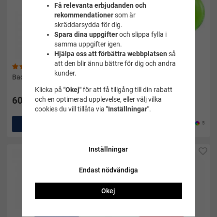
Få relevanta erbjudanden och
rekommendationer
som är
skräddarsydda för dig.
Spara dina uppgifter
och slippa fylla i
samma uppgifter igen.
Hjälpa oss att förbättra webbplatsen
så
att den blir ännu bättre för dig och andra
(111)
(41)
kunder.
Baddaren blå
Armpuffar Aquaring -
Aquarapid - Grön
Klicka på
"Okej"
för att få tillgång till din rabatt
60 kr
132 kr
och en optimerad upplevelse, eller välj vilka
165 kr
cookies du vill tillåta via
"Inställningar"
.
Köp
Köp
5
Inställningar
Endast nödvändiga
Okej