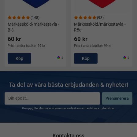
(148)
(93)
Märkessköld/märkestavla -
Märkessköld/märkestavla -
Blå
Röd
60 kr
60 kr
Pris i andra butiker 99 kr
Pris i andra butiker 99 kr
Köp
2
Köp
2
Ta del av våra bästa erbjudanden & nyheter!
Prenumerera
De uppgifter du matar in kommer endast användas till våra nyhetsbrev.
Kontakta oss