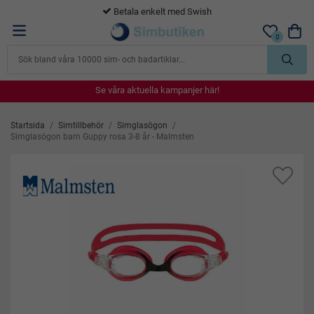
365 dagars öppet köp
0
Se våra aktuella kampanjer här!
Se våra aktuella kampanjer här!
Se våra aktuella kampanjer här!
Se våra aktuella kampanjer här!
Se våra aktuella kampanjer här!
Startsida
/
Simtillbehör
/
Simglasögon
/
Simglasögon barn Guppy rosa 3-8 år - Malmsten