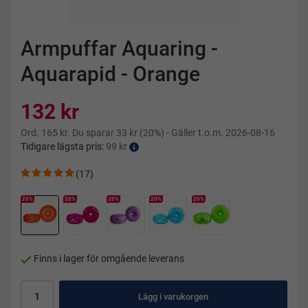
Armpuffar Aquaring -
Aquarapid - Orange
132 kr
Ord.
165 kr
. Du sparar
33 kr
(
20
%)
- Gäller t.o.m. 2026-08-16
Tidigare lägsta pris:
99 kr
(17)
20
%
20%
20%
20%
20%
Finns i lager för omgående leverans
Lägg i varukorgen