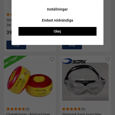
Inställningar
(12)
(4)
Simväst barn Bamse 2-3 år -
Armpuffar 2-6 år - Speedo
Endast nödvändiga
Swimpy
Okej
399 kr
149 kr
Köp
Köp
Åter i lager
(3)
(6)
Cherekringar - Röd/gul över
Simmask barn svart/klar