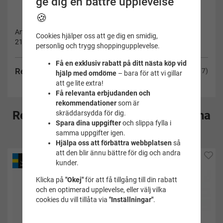
ge dig en bättre upplevelse
🍪
Artikelnummer:
Cookies hjälper oss att ge dig en smidig,
2143Y
personlig och trygg shoppingupplevelse.
Få en exklusiv rabatt på ditt nästa köp vid
Recensioner
(17)
hjälp med omdöme
– bara för att vi gillar
att ge lite extra!
Få relevanta erbjudanden och
rekommendationer
som är
Rekommenderade tillbehör till denna
skräddarsydda för dig.
Spara dina uppgifter
och slippa fylla i
produkt
samma uppgifter igen.
Hjälpa oss att förbättra webbplatsen
så
att den blir ännu bättre för dig och andra
kunder.
Klicka på
"Okej"
för att få tillgång till din rabatt
och en optimerad upplevelse, eller välj vilka
cookies du vill tillåta via
"Inställningar"
.