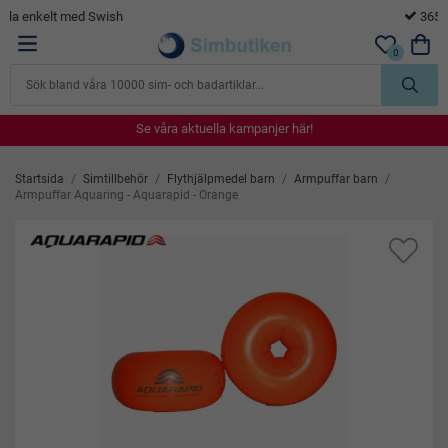
365 dagars öppet köp
0
Se våra aktuella kampanjer här!
Se våra aktuella kampanjer här!
Se våra aktuella kampanjer här!
Se våra aktuella kampanjer här!
Se våra aktuella kampanjer här!
Startsida
/
Simtillbehör
/
Flythjälpmedel barn
/
Armpuffar barn
/
Armpuffar Aquaring - Aquarapid - Orange