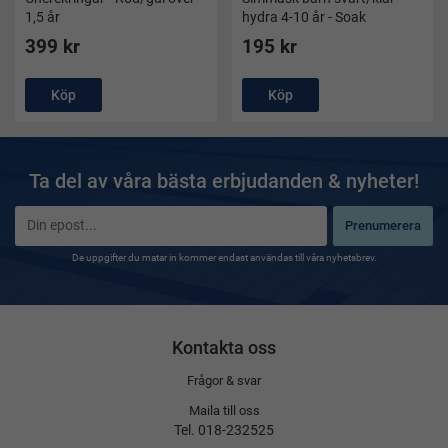
1,5 år
hydra 4-10 år - Soak
399 kr
195 kr
Köp
Köp
Ta del av våra bästa erbjudanden & nyheter!
Prenumerera
De uppgifter du matar in kommer endast användas till våra nyhetsbrev.
Kontakta oss
Frågor & svar
Maila till oss
Tel. 018-232525