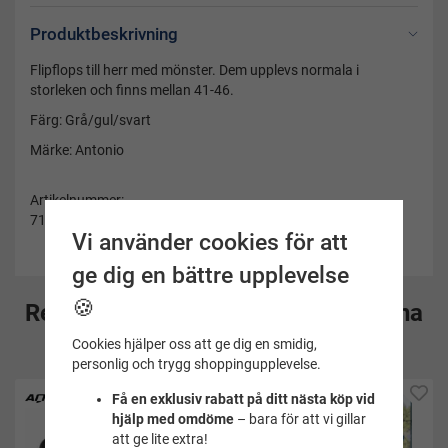
Produktbeskrivning
Flipflops till herr med mönster. Dem upplevs normala i
storleken och finns mellan 41-46.
Färg: Grå/gul/svart
Märke: Antonio
Artikelnummer:
71.00535.99-45/46-gul
Vi använder cookies för att
ge dig en bättre upplevelse
🍪
Rekommenderade tillbehör till denna
produkt
Cookies hjälper oss att ge dig en smidig,
personlig och trygg shoppingupplevelse.
Bra köp
Få en exklusiv rabatt på ditt nästa köp vid
hjälp med omdöme
– bara för att vi gillar
att ge lite extra!