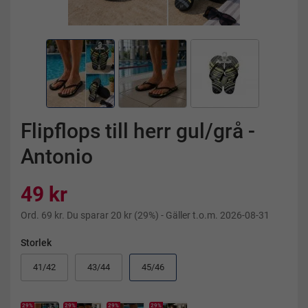
Flipflops till herr gul/grå -
Antonio
49 kr
Ord.
69 kr
. Du sparar
20 kr
(
29
%)
- Gäller t.o.m. 2026-08-31
Storlek
41/42
43/44
45/46
29
%
29%
29%
29%