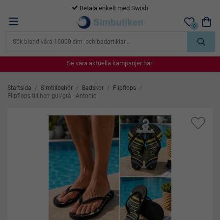
365 dagars öppet köp
0
Se våra aktuella kampanjer här!
Se våra aktuella kampanjer här!
Se våra aktuella kampanjer här!
Se våra aktuella kampanjer här!
Se våra aktuella kampanjer här!
Startsida
/
Simtillbehör
/
Badskor
/
Flipflops
/
Flipflops till herr gul/grå - Antonio