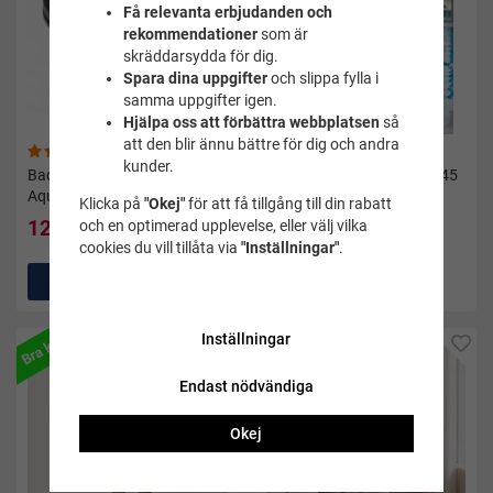
Få relevanta erbjudanden och
rekommendationer
som är
skräddarsydda för dig.
Spara dina uppgifter
och slippa fylla i
samma uppgifter igen.
Hjälpa oss att förbättra webbplatsen
så
att den blir ännu bättre för dig och andra
(50)
(10)
kunder.
Badtofflor Gabo svart -
Badbyxor classic jammer 45
Aquarapid
svart från Soak
Klicka på
"Okej"
för att få tillgång till din rabatt
127 kr
295 kr
och en optimerad upplevelse, eller välj vilka
159 kr
cookies du vill tillåta via
"Inställningar"
.
Köp
Köp
Rekommenderas
Bra köp
Inställningar
Endast nödvändiga
Okej