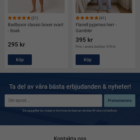
(21)
(41)
Badbyxor classic boxer svart
Flanell pyjamas herr -
- Soak
Gambler
395 kr
295 kr
Pris i andra butiker 519 kr
Köp
Köp
Ta del av våra bästa erbjudanden & nyheter!
Prenumerera
De uppgifter du matar in kommer endast användas till våra nyhetsbrev.
Kontakta oss