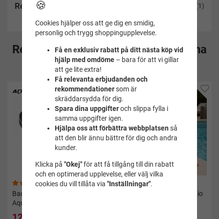
🍪
Recensioner
(1)
Cookies hjälper oss att ge dig en smidig,
personlig och trygg shoppingupplevelse.
Rekommenderade tillbehör till denna
Få en exklusiv rabatt på ditt nästa köp vid
hjälp med omdöme
– bara för att vi gillar
produkt
att ge lite extra!
Få relevanta erbjudanden och
rekommendationer
som är
skräddarsydda för dig.
Spara dina uppgifter
och slippa fylla i
samma uppgifter igen.
Hjälpa oss att förbättra webbplatsen
så
att den blir ännu bättre för dig och andra
kunder.
Klicka på
"Okej"
för att få tillgång till din rabatt
och en optimerad upplevelse, eller välj vilka
(50)
(2)
cookies du vill tillåta via
"Inställningar"
.
Badtofflor Gabo svart -
Flipflops dam guld - Antonio
Aquarapid
127 kr
49 kr
159 kr