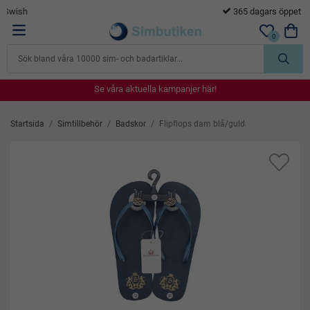
365 dagars öppet köp
0
Se våra aktuella kampanjer här!
Se våra aktuella kampanjer här!
Se våra aktuella kampanjer här!
Se våra aktuella kampanjer här!
Se våra aktuella kampanjer här!
Startsida
/
Simtillbehör
/
Badskor
/
Flipflops dam blå/guld