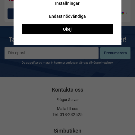
Inställningar
Köp
Köp
3
Endast nödvändiga
Okej
Ta del av våra bästa erbjudanden & nyheter!
Prenumerera
De uppgifter du matar in kommer endast användas till våra nyhetsbrev.
Kontakta oss
Frågor & svar
Maila till oss
Tel. 018-232525
Simbutiken