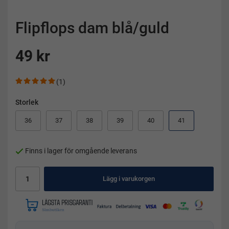
Flipflops dam blå/guld
49 kr
(1)
Storlek
36
37
38
39
40
41
Finns i lager för omgående leverans
Lägg i varukorgen