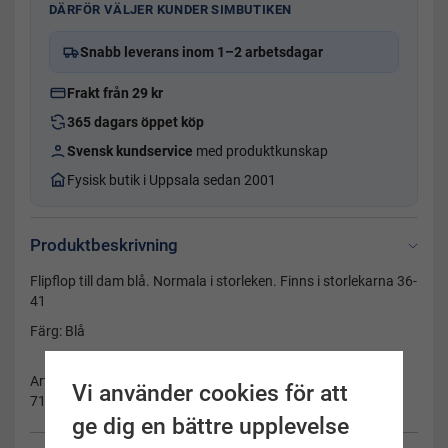
DÄRFÖR VÄLJER KUNDER SIMBUTIKEN
Snabb leverans inom 1–2 arbetsdagar
Frakt från 29 kr
365 dagars öppet köp
Svensk kundservice
med produktkunskap
Fysisk butik i Uppsala sedan 2001
Produktbeskrivning
Flipflop till dam blå. Normala i storleken. Finns i storlekarna 36-
41
Färg: Blå
Artikelnummer:
Vi använder cookies för att
71.00011.99-blå-41
ge dig en bättre upplevelse