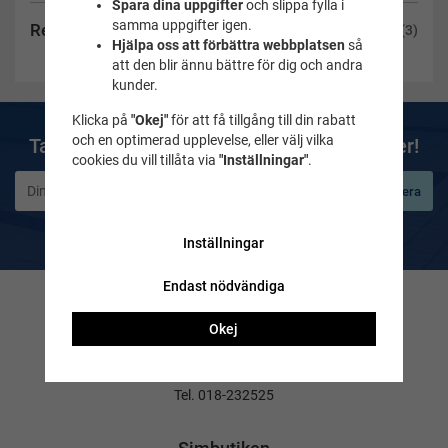
Spara dina uppgifter
och slippa fylla i
samma uppgifter igen.
Recensioner
(3)
Hjälpa oss att förbättra webbplatsen
så
att den blir ännu bättre för dig och andra
kunder.
Klicka på
"Okej"
för att få tillgång till din rabatt
och en optimerad upplevelse, eller välj vilka
Ta del av våra bästa erbjudanden & nyheter!
cookies du vill tillåta via
"Inställningar"
.
Prenumerera
De uppgifter du matar in kommer endast användas till våra nyhetsbrev.
Inställningar
Endast nödvändiga
Kontakta oss
Okej
Frågor & svar
Maila till oss
Tel. 018-232525