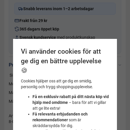
Snabb leverans inom 1–2 arbetsdagar
Frakt från 29 kr
365 dagars öppet köp
Svensk kundservice
med produktkunskap
Fysisk butik i Uppsala sedan 2001
Vi använder cookies för att
ge dig en bättre upplevelse
Produktbeskrivning
🍪
Silikonbadmössa Seasquad character från speedo.
Cookies hjälper oss att ge dig en smidig,
Motiv: Gul fisk med simfenor.
personlig och trygg shoppingupplevelse.
Material: 100% silikon.
Få en exklusiv rabatt på ditt nästa köp vid
Märke: Speedo
hjälp med omdöme
– bara för att vi gillar
att ge lite extra!
Få relevanta erbjudanden och
Artikelnummer:
rekommendationer
som är
8-087690000-gul
skräddarsydda för dig.