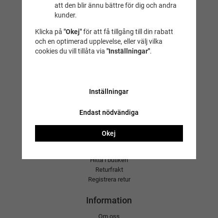
Simbutiken lagerbutik
att den blir ännu bättre för dig och andra
Skriv i gruppen när och var du ska simma – simning är alltid
kunder.
roligare tillsammans.
Skäggesta 201
Klicka på
"Okej"
för att få tillgång till din rabatt
Diplom
75592 Uppsala
och en optimerad upplevelse, eller välj vilka
Efter avslutad utmaning kan diplom köpas på
simbutiken.se
Öppettider
cookies du vill tillåta via
"Inställningar"
.
Sätt ditt mål – och simma på!
Inställningar
E-handel
Endast nödvändiga
Frågor och svar
Köpvillkor
Okej
Kundtjänst
Logga in
Hitta i butiken
Returfrakt
Registrera retur
Information
Om oss