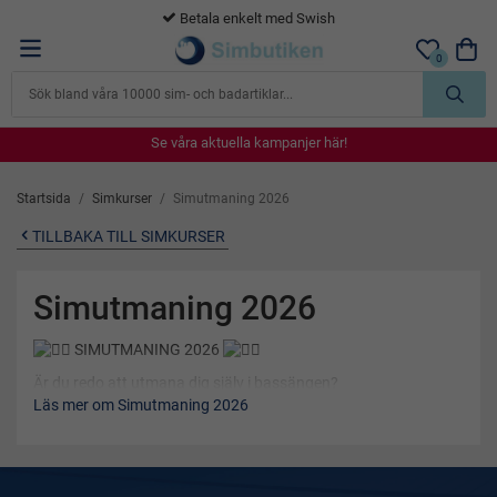
Betala enkelt med Swish
0
Se våra aktuella kampanjer här!
Se våra aktuella kampanjer här!
Se våra aktuella kampanjer här!
Se våra aktuella kampanjer här!
Se våra aktuella kampanjer här!
Startsida
/
Simkurser
/
Simutmaning 2026
TILLBAKA TILL SIMKURSER
Simutmaning 2026
SIMUTMANING 2026
Är du redo att utmana dig själv i bassängen?
Läs mer om Simutmaning 2026
Period: 23 januari – 1 februari 2026
Plats: Valfri pool
Under 10 dagar simmar du så många simpass du vill i bassäng