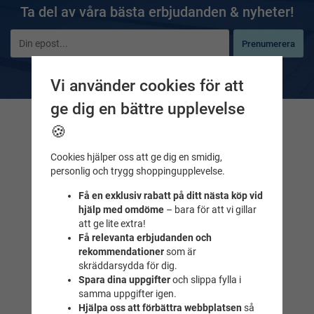
– varje meter räknas.
Ta del av våra bästa erbjudanden & nyheter!
En perfekt motivation för att komma igång med träningen,
skapa kontinuitet eller ta din simning till nästa nivå
Prenumerera
Utmaningsnivåer
De uppgifter du matar in kommer endast användas till våra nyhetsbrev.
Vi använder cookies för att
5 000 m – Järn
10 000 m – Brons
ge dig en bättre upplevelse
15 000 m – Silver
Kontakta oss
🍪
20 000 m – Guld
Frågor & svar
Cookies hjälper oss att ge dig en smidig,
25 000 m – Platina
personlig och trygg shoppingupplevelse.
Maila till oss
Tel. 018-232525
Tillåten utrustning:
Få en exklusiv rabatt på ditt nästa köp vid
Simplatta, simfenor, dolme, simpaddlar och snodd.
hjälp med omdöme
– bara för att vi gillar
Simbutiken
att ge lite extra!
Registrera din simning:
Få relevanta erbjudanden och
Idrottsgatan 2
Datum • Tid (start–slut) • Plats • Distans
rekommendationer
som är
(Fyrishovs foajé)
skräddarsydda för dig.
Gör gärna ett inlägg här i gruppen samma dag som du
Uppsala
Spara dina uppgifter
och slippa fylla i
har simmat och dela hur det gick, roligt med bild!
samma uppgifter igen.
Öppettider
Vill du simma med någon?
Hjälpa oss att förbättra webbplatsen
så