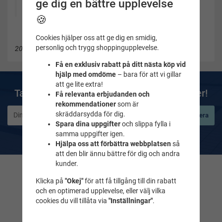
ge dig en bättre upplevelse
🍪
Cookies hjälper oss att ge dig en smidig,
personlig och trygg shoppingupplevelse.
2022-07-09
Få en exklusiv rabatt på ditt nästa köp vid
hjälp med omdöme
– bara för att vi gillar
att ge lite extra!
Ta del av våra bästa erbjudanden & nyheter!
Få relevanta erbjudanden och
rekommendationer
som är
skräddarsydda för dig.
Prenumerera
Spara dina uppgifter
och slippa fylla i
De uppgifter du matar in kommer endast användas till våra nyhetsbrev.
samma uppgifter igen.
Hjälpa oss att förbättra webbplatsen
så
att den blir ännu bättre för dig och andra
kunder.
Kontakta oss
Klicka på
"Okej"
för att få tillgång till din rabatt
och en optimerad upplevelse, eller välj vilka
Frågor & svar
cookies du vill tillåta via
"Inställningar"
.
Maila till oss
Tel. 018-232525