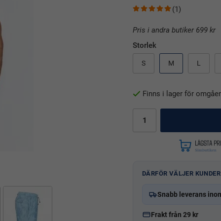
(1)
Pris i andra butiker 699 kr
Storlek
S
M
L
Finns i lager för omgåe
DÄRFÖR VÄLJER KUNDER
Snabb leverans ino
Frakt från 29 kr