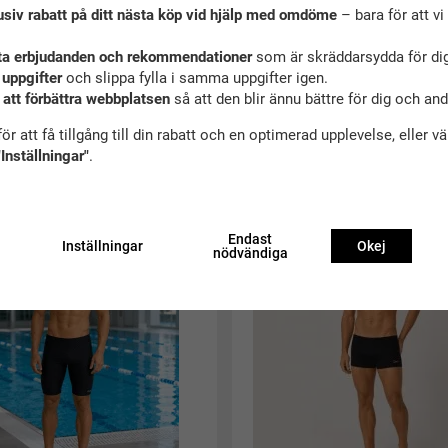
usiv rabatt på ditt nästa köp vid hjälp med omdöme
– bara för att vi 
ta erbjudanden och rekommendationer
som är skräddarsydda för dig
 uppgifter
och slippa fylla i samma uppgifter igen.
 att förbättra webbplatsen
så att den blir ännu bättre för dig och an
ör att få tillgång till din rabatt och en optimerad upplevelse, eller v
"Inställningar"
.
ekommenderade tillbehör till denna produ
Bra köp
Endast
Inställningar
Okej
nödvändiga