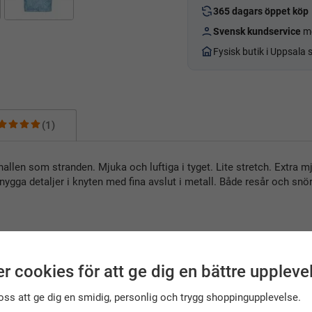
365 dagars öppet köp
Svensk kundservice
me
Fysisk butik i Uppsala
(1)
allen som stranden. Mjuka och luftiga i tyget. Lite stretch. Extra
ygga detaljer i knyten med fina avslut i metall. Både resår och snör
r cookies för att ge dig en bättre uppleve
oss att ge dig en smidig, personlig och trygg shoppingupplevelse.