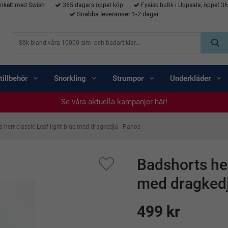
enkelt med Swish
365 dagars öppet köp
Fysisk butik i Uppsala, öppet 3
Snabba leveranser 1-2 dagar
tillbehör
Snorkling
Strumpor
Underkläder
Se våra aktuella kampanjer här!
Se våra aktuella kampanjer här!
Se våra aktuella kampanjer här!
Se våra aktuella kampanjer här!
Se våra aktuella kampanjer här!
 herr classic Leaf light blue med dragkedja - Panos
Badshorts her
med dragkedj
499 kr