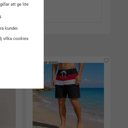
gillar att ge lite
.
dra kunder.
älj vilka cookies
kt