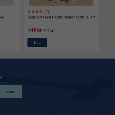
(2)
oak
Badshorts herr Pacific Challenge 20 - svart
149 kr
349 kr
Köp
!
numerera