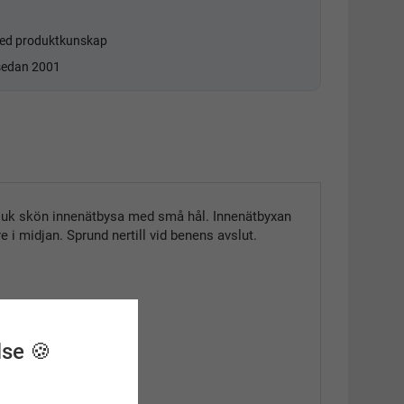
d produktkunskap
 sedan 2001
 mjuk skön innenätbysa med små hål. Innenätbyxan
e i midjan. Sprund nertill vid benens avslut.
lse 🍪