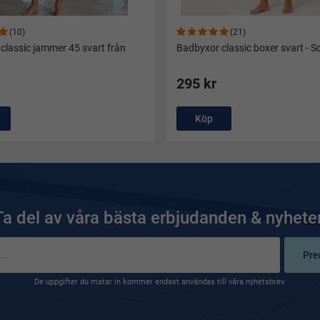
(10)
(21)
classic jammer 45 svart från
Badbyxor classic boxer svart - S
295 kr
Köp
Ta del av våra bästa erbjudanden & nyheter
Pre
De uppgifter du matar in kommer endast användas till våra nyhetsbrev.