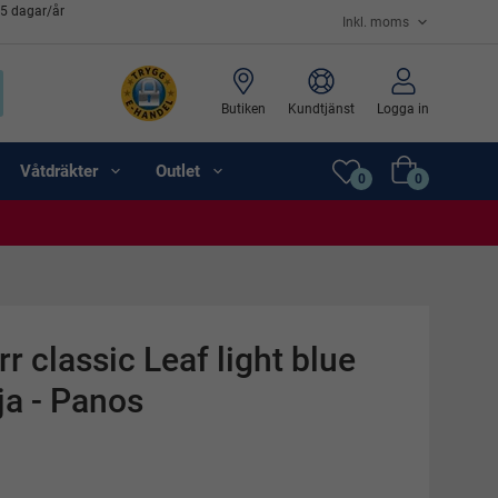
65 dagar/år
Butiken
Kundtjänst
Logga in
Våtdräkter
Outlet
0
0
r classic Leaf light blue
a - Panos