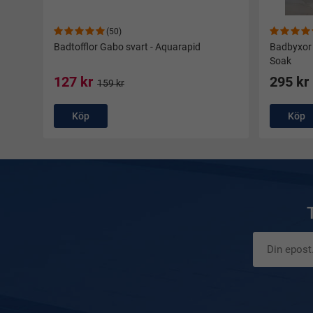
(50)
Badtofflor Gabo svart - Aquarapid
Badbyxor 
Soak
127 kr
295 kr
159 kr
Köp
Köp