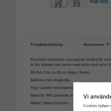
Produktbeskrivning
Recensioner
Klassiska herrshorts som passar likabra för simh
är fint arbetad runt benen med extra mjuk söm. Sn
Storlek S är c,a 38 cm långa i benen.
Bakficka med dragkedja,
Färg: Ljusblå med bladmönster.
Vi använde
Material: 94% polyester, 6% elastan.
Märke: Panos Emporio
Cookies hjälper 