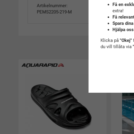
Få en exkl
Artikelnummer:
extra!
PEMS2205-219-M
Få relevan
Spara dina
Hjälpa oss
Klicka på
"Okej"
f
du vill tillåta via
R
Bra köp