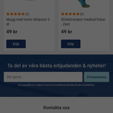
(2)
(9)
Mugg med motiv Simpson 3
Stödstrumpor medical fiskar
dl
- Zent
49 kr
49 kr
Köp
Köp
Ta del av våra bästa erbjudanden & nyheter!
Prenumerera
De uppgifter du matar in kommer endast användas till våra nyhetsbrev.
Kontakta oss