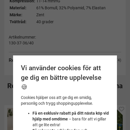
Kompression:
11-14 mmHG
Material:
61% Bomull, 32% Polyamid, 7% Elastan
Märke:
Zent
Tvättråd:
40 grader
Artikelnummer:
130-37-36/40
Recensioner
(4)
Vi använder cookies för att
ge dig en bättre upplevelse
Rekommenderade tillbehör till denna
🍪
produkt
Cookies hjälper oss att ge dig en smidig,
personlig och trygg shoppingupplevelse.
Få en exklusiv rabatt på ditt nästa köp vid
hjälp med omdöme
– bara för att vi gillar
att ge lite extra!