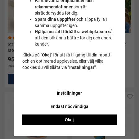
Få relevanta erbjudanden och
rekommendationer
som är
skräddarsydda för dig.
Spara dina uppgifter
och slippa fylla i
samma uppgifter igen.
Hjälpa oss att förbättra webbplatsen
så
att den blir ännu bättre för dig och andra
(56)
(21)
kunder.
Strumpor Crazysock 4-pack
Flaggspel Svenska flaggan
storlek 36-40
Klicka på
"Okej"
för att få tillgång till din rabatt
95 kr
och en optimerad upplevelse, eller välj vilka
25 kr
Pris i andra butiker 199 kr
cookies du vill tillåta via
"Inställningar"
.
Köp
Köp
Inställningar
Endast nödvändiga
Okej