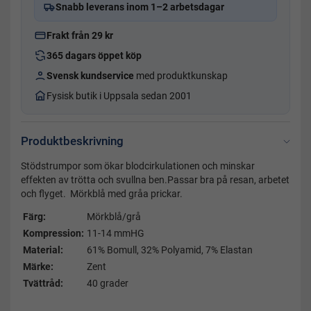
Snabb leverans inom 1–2 arbetsdagar
Frakt från 29 kr
365 dagars öppet köp
Svensk kundservice
med produktkunskap
Fysisk butik i Uppsala sedan 2001
Produktbeskrivning
Stödstrumpor som ökar blodcirkulationen och minskar
effekten av trötta och svullna ben.Passar bra på resan, arbetet
och flyget. Mörkblå med gråa prickar.
Färg:
Mörkblå/grå
Kompression:
11-14 mmHG
Material:
61% Bomull, 32% Polyamid, 7% Elastan
Märke:
Zent
Tvättråd:
40 grader