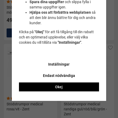
Spara dina uppgifter
och slippa fylla i
(7)
(83)
samma uppgifter igen.
Stödstrumpor medical
Stödstrumpor medical
mönster mjukglass - Zent
randiga flera färger - Zent
Hjälpa oss att förbättra webbplatsen
så
att den blir ännu bättre för dig och andra
49 kr
49 kr
kunder.
Klicka på
"Okej"
för att få tillgång till din rabatt
Köp
Köp
och en optimerad upplevelse, eller välj vilka
cookies du vill tillåta via
"Inställningar"
.
Inställningar
Endast nödvändiga
Okej
(15)
(42)
Stödstrumpor medical
Stödstrumpor medical
rosa/vit - Zent
randiga gul/röd/blå/grön -
Zent