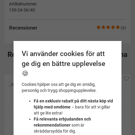
Artikelnummer:
130-24-36/40
Recensioner
(6)
Vi använder cookies för att
Rekommenderade tillbehör till denna
ge dig en bättre upplevelse
produkt
🍪
Cookies hjälper oss att ge dig en smidig,
personlig och trygg shoppingupplevelse.
Få en exklusiv rabatt på ditt nästa köp vid
hjälp med omdöme
– bara för att vi gillar
att ge lite extra!
Få relevanta erbjudanden och
rekommendationer
som är
skräddarsydda för dig.