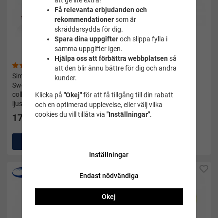
att ge lite extra!
Få relevanta erbjudanden och
rekommendationer
som är
skräddarsydda för dig.
Spara dina uppgifter
och slippa fylla i
samma uppgifter igen.
Hjälpa oss att förbättra webbplatsen
så
(7)
(105)
att den blir ännu bättre för dig och andra
Simglasögon Monterbara
Imskyddsmedel/antifog
kunder.
Swedish goggles jewel
spray - Soak
collection - Malmsten -
Klicka på
"Okej"
för att få tillgång till din rabatt
ljusrosa
och en optimerad upplevelse, eller välj vilka
cookies du vill tillåta via
"Inställningar"
.
175 kr
95 kr
Köp
Köp
Inställningar
Endast nödvändiga
Okej