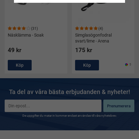
(31)
(4)
Näsklämma - Soak
Simglasögonfodral
svart/lime - Arena
49 kr
175 kr
Köp
Köp
5
Ta del av våra bästa erbjudanden & nyheter!
Prenumerera
De uppgifter du matar in kommer endast användas till våra nyhetsbrev.