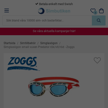
365 dagars öppet köp
0
Se våra aktuella kampanjer här!
Se våra aktuella kampanjer här!
Se våra aktuella kampanjer här!
Se våra aktuella kampanjer här!
Se våra aktuella kampanjer här!
Startsida
/
Simtillbehör
/
Simglasögon
/
Simglasögon small vuxen Predator rök/vit/röd - Zoggs