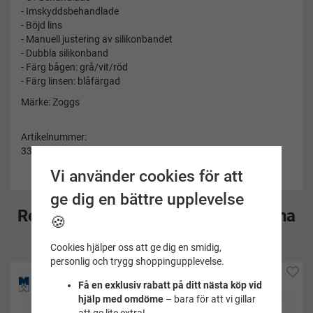
- Imskyddsbehandlade
- Böjd lins
- Manuell justering av silikonbandet
- Dubbla silikonband
- Färg bågen: grå/vit/röd
- Färg linsen: blåfärgad
Märke: Zoggs
Artikelnummer:
336862
Vi använder cookies för att
ge dig en bättre upplevelse
Rekommenderade tillbehör till denna
🍪
produkt
Cookies hjälper oss att ge dig en smidig,
personlig och trygg shoppingupplevelse.
Få en exklusiv rabatt på ditt nästa köp vid
hjälp med omdöme
– bara för att vi gillar