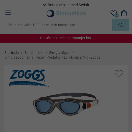
365 dagars öppet köp
0
Se våra aktuella kampanjer här!
Se våra aktuella kampanjer här!
Se våra aktuella kampanjer här!
Se våra aktuella kampanjer här!
Se våra aktuella kampanjer här!
Startsida
/
Simtillbehör
/
Simglasögon
/
Simglasögon small vuxen Predator flex rök/silver/vit - Zoggs