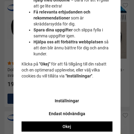
hjälp med omdöme
– bara för att vi gillar
att ge lite extra!
Få relevanta erbjudanden och
rekommendationer
som är
skräddarsydda för dig.
Spara dina uppgifter
och slippa fylla i
samma uppgifter igen.
Hjälpa oss att förbättra webbplatsen
så
att den blir ännu bättre för dig och andra
kunder.
(32)
(97)
Klicka på
"Okej"
för att få tillgång till din rabatt
Dolme Foam pull buoy II
Simpaddlar Power paddles -
och en optimerad upplevelse, eller välj vilka
svart från Soak
Soak
cookies du vill tillåta via
"Inställningar"
.
199 kr
149 kr
Köp
Köp
Inställningar
Endast nödvändiga
Okej