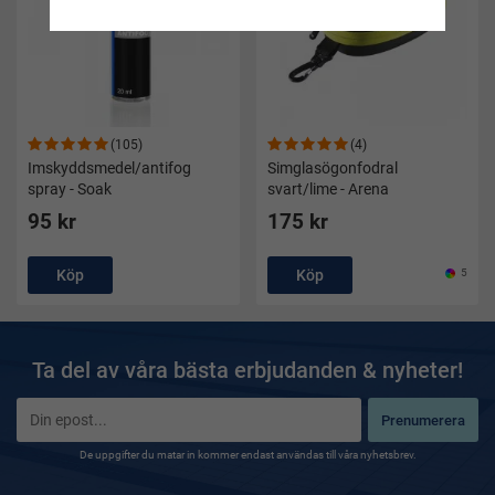
(105)
(4)
Imskyddsmedel/antifog
Simglasögonfodral
spray - Soak
svart/lime - Arena
95 kr
175 kr
Köp
Köp
5
Ta del av våra bästa erbjudanden & nyheter!
Prenumerera
De uppgifter du matar in kommer endast användas till våra nyhetsbrev.