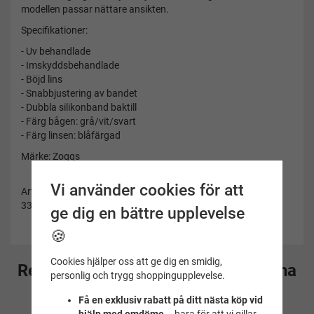
modellen passar nättare ansikten.
Specifikationer:
- Uv behandlade
- Imskyddsbehandlade
- Böjd lins
- Snabbjustering av bandet
- Dubbla silikonband baktill
- Färg bågen: grå/vit/svart
- Färg linsen: blåfärgad
Märke: Zoggs
Vi använder cookies för att
Artikelnummer:
337844
ge dig en bättre upplevelse
🍪
Cookies hjälper oss att ge dig en smidig,
Rekommenderade tillbehör till denna
personlig och trygg shoppingupplevelse.
produkt
Få en exklusiv rabatt på ditt nästa köp vid