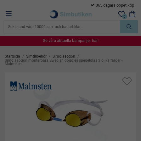
365 dagars öppet köp
0
Se våra aktuella kampanjer här!
Se våra aktuella kampanjer här!
Se våra aktuella kampanjer här!
Se våra aktuella kampanjer här!
Se våra aktuella kampanjer här!
Startsida
/
Simtillbehör
/
Simglasögon
/
Simglasögon monterbara Swedish goggles spegelglas 3 olika färger -
Malmsten