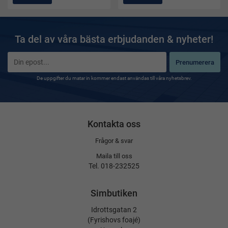
Ta del av våra bästa erbjudanden & nyheter!
Prenumerera
De uppgifter du matar in kommer endast användas till våra nyhetsbrev.
Kontakta oss
Frågor & svar
Maila till oss
Tel. 018-232525
Simbutiken
Idrottsgatan 2
(Fyrishovs foajé)