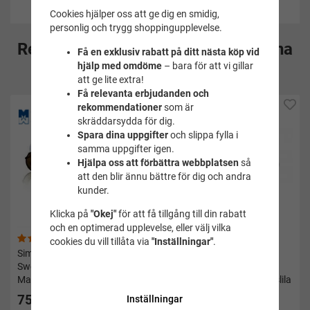
Cookies hjälper oss att ge dig en smidig,
personlig och trygg shoppingupplevelse.
Rekommenderade tillbehör till denna
Få en exklusiv rabatt på ditt nästa köp vid
hjälp med omdöme
– bara för att vi gillar
produkt
att ge lite extra!
Få relevanta erbjudanden och
rekommendationer
som är
skräddarsydda för dig.
Spara dina uppgifter
och slippa fylla i
samma uppgifter igen.
Hjälpa oss att förbättra webbplatsen
så
att den blir ännu bättre för dig och andra
kunder.
Klicka på
"Okej"
för att få tillgång till din rabatt
och en optimerad upplevelse, eller välj vilka
(14)
(3)
cookies du vill tillåta via
"Inställningar"
.
Simglasögon Monterbara
Simglasögon Monterbara
Swedish goggles imfria från
Swedish goggles jewel
Malmsten - rök
collection - Malmsten - ljuslila
75 kr
175 kr
Inställningar