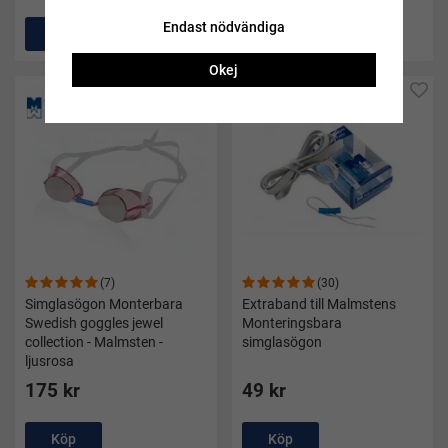
Endast nödvändiga
Köp
Köp
Okej
(7)
(30)
Simglasögon Monterbara
Extraband till Malmstens
Swedish goggles jewel
Monteringsbara
collection - Malmsten -
simglasögon
ljusrosa
175 kr
49 kr
Köp
Köp