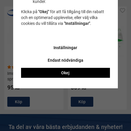
kunder.
Klicka på
"Okej"
för att få tillgång till din rabatt
och en optimerad upplevelse, eller välj vilka
cookies du vill tillåta via
"Inställningar"
.
Inställningar
Endast nödvändiga
(105)
(11)
Okej
Imskyddsmedel/antifog
Simfenor Hydroblade - Tyr
spray - Soak
95 kr
859 kr
Köp
Köp
Ta del av våra bästa erbjudanden & nyheter!