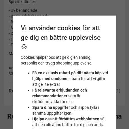
Specifikationer:
- Uv behandlade
- Imskyddsbehandlade
- Böjd lins
Vi använder cookies för att
- Manuell justering av silikonbandet
- Dubbla silikonband
ge dig en bättre upplevelse
- Färg bågen: vit/svart/röd
- Färg linsen: blå
🍪
Märke: Zoggs
Cookies hjälper oss att ge dig en smidig,
personlig och trygg shoppingupplevelse.
Artikelnummer:
Få en exklusiv rabatt på ditt nästa köp vid
336863
hjälp med omdöme
– bara för att vi gillar
att ge lite extra!
Få relevanta erbjudanden och
Recensioner
(1)
rekommendationer
som är
skräddarsydda för dig.
Spara dina uppgifter
och slippa fylla i
samma uppgifter igen.
Rekommenderade tillbehör till denna
Hjälpa oss att förbättra webbplatsen
så
produkt
att den blir ännu bättre för dig och andra