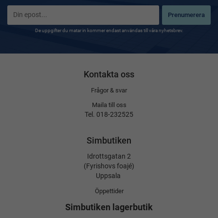
Prenumerera
De uppgifter du matar in kommer endast användas till våra nyhetsbrev.
Kontakta oss
Frågor & svar
Maila till oss
Tel. 018-232525
Simbutiken
Idrottsgatan 2
(Fyrishovs foajé)
Uppsala
Öppettider
Simbutiken lagerbutik