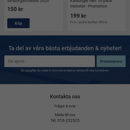
Simborgarmärket 2020
Kalsonger herr 10-pack
mönster - Promotion
150 kr
199 kr
Pris i andra butiker 490 kr
Köp
Ta del av våra bästa erbjudanden & nyheter!
Prenumerera
De uppgifter du matar in kommer endast användas till våra nyhetsbrev.
Kontakta oss
Frågor & svar
Maila till oss
Tel. 018-232525