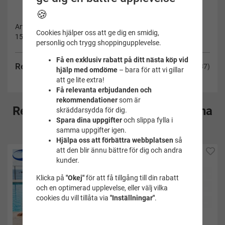
🍪
Artikelnummer:
Cookies hjälper oss att ge dig en smidig,
1500011128500A-46
personlig och trygg shoppingupplevelse.
Få en exklusiv rabatt på ditt nästa köp vid
Recensioner
(37)
hjälp med omdöme
– bara för att vi gillar
att ge lite extra!
Få relevanta erbjudanden och
rekommendationer
som är
Rekommenderade tillbehör till denna
skräddarsydda för dig.
Spara dina uppgifter
och slippa fylla i
produkt
samma uppgifter igen.
Hjälpa oss att förbättra webbplatsen
så
att den blir ännu bättre för dig och andra
kunder.
Klicka på
"Okej"
för att få tillgång till din rabatt
och en optimerad upplevelse, eller välj vilka
cookies du vill tillåta via
"Inställningar"
.