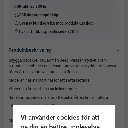
Frakt från 29 kr
365 dagars öppet köp
Svensk kundservice
med produktkunskap
Fysisk butik i Uppsala sedan 2001
Produktbeskrivning
Snygga badskor Hawaii från Seac. Passar mycket bra till
stranden, badhuset och resan. Badskorna skyddar mot vassa
föremål och sjöborrar. Innesulan är lös.
Modellen har ett stort hål för att sätta i foten i.
Yttersulan är svart och halkskyddande.
Badskornas inneslula är mätta och måtten finns i rullistan.
Färg:
Orange/vit/grå/blå
Vi använder cookies för att
Märke: Seac
ge dig en bättre upplevelse