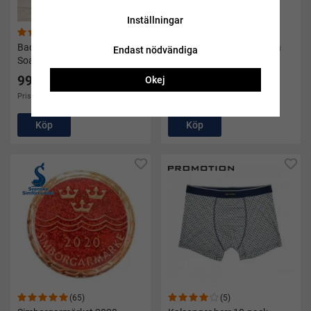
Inställningar
(14)
(11)
Badskor barn Aquashoe -
Cyklop och snorkel Kaluga
Endast nödvändiga
Soak
vuxen blå - Soak
99 kr
Okej
399 kr
Pris i andra butiker 149 kr
Köp
Köp
(65)
(5)