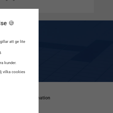
lse 🍪
!
gillar att ge lite
.
numerera
dra kunder.
älj vilka cookies
Information
Om oss
Nyheter