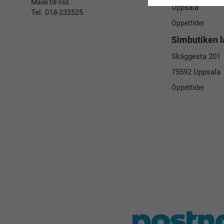
Maila till oss
Uppsala
Tel. 018-232525
Öppettider
Simbutiken l
Skäggesta 201
75592 Uppsala
Öppettider