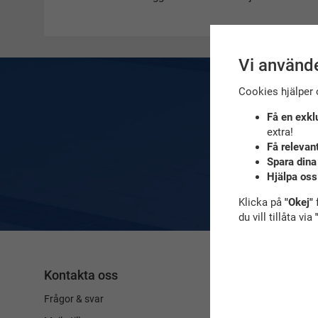
Vi använde
Cookies hjälper 
Få en exkl
extra!
Få relevan
Spara dina
Hjälpa oss
Klicka på
"Okej"
f
du vill tillåta via
Kontakta oss
Simbutiken
Idrottsgatan 2
Frågor & svar
(Fyrishovs foaj