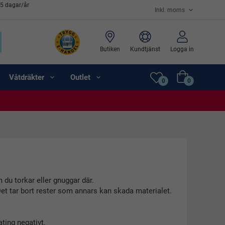
65 dagar/år
Butiken
Kundtjänst
Logga in
Våtdräkter
Outlet
0
0
du torkar eller gnuggar där.
 Det tar bort rester som annars kan skada materialet.
ting negativt.