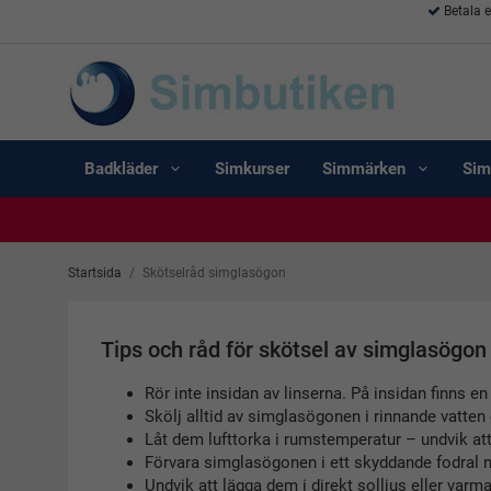
Betala 
Badkläder
Simkurser
Simmärken
Sim
Startsida
/
Skötselråd simglasögon
Tips och råd för skötsel av simglasögon
Rör inte insidan av linserna. På insidan finns
Skölj alltid av simglasögonen i rinnande vatten 
Låt dem lufttorka i rumstemperatur – undvik at
Förvara simglasögonen i ett skyddande fodral nä
Undvik att lägga dem i direkt solljus eller var