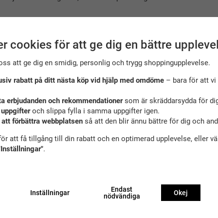
r cookies för att ge dig en bättre uppleve
oss att ge dig en smidig, personlig och trygg shoppingupplevelse.
Ta del av våra bästa erbjudanden & nyheter
usiv rabatt på ditt nästa köp vid hjälp med omdöme
– bara för att vi 
ta erbjudanden och rekommendationer
som är skräddarsydda för dig
Pre
 uppgifter
och slippa fylla i samma uppgifter igen.
 att förbättra webbplatsen
så att den blir ännu bättre för dig och an
De uppgifter du matar in kommer endast användas till våra nyhetsbrev.
ör att få tillgång till din rabatt och en optimerad upplevelse, eller v
"Inställningar"
.
E-handel
Endast
Inställningar
Okej
nödvändiga
Frågor och svar
é)
Köpvillkor