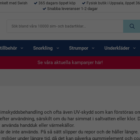
enkelt med Swish
365 dagars öppet köp
Fysisk butik i Uppsala, öppet 3
Snabba leveranser 1-2 dagar
tillbehör
Snorkling
Strumpor
Underkläder
Se våra aktuella kampanjer här!
Se våra aktuella kampanjer här!
Se våra aktuella kampanjer här!
Se våra aktuella kampanjer här!
Se våra aktuella kampanjer här!
 en imskyddsbehandling och ofta även UV-skydd som kan förstöras om 
efter användning, särskilt om du har simmat i saltvatten eller klor.
t använda handduk eller värmekällor.
r de inte används. På så sätt slipper du repor och de håller längre.
ma miljöer under längre tid, då det kan påverka gummielement och coa