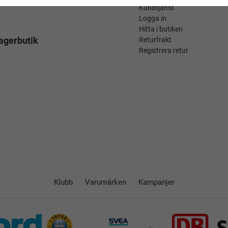
Kundtjänst
Logga in
Hitta i butiken
agerbutik
Returfrakt
Registrera retur
Klubb
Varumärken
Kampanjer