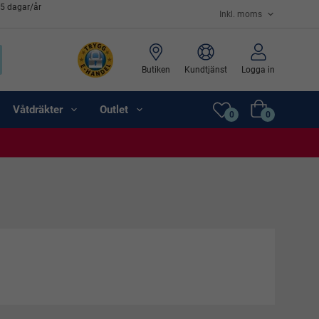
65 dagar/år
Butiken
Kundtjänst
Logga in
Våtdräkter
Outlet
0
0