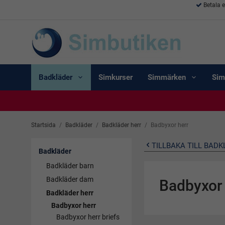
Betala 
Badkläder
Simkurser
Simmärken
Sim
Startsida
/
Badkläder
/
Badkläder herr
/
Badbyxor herr
TILLBAKA TILL BAD
Badkläder
Badkläder barn
Badkläder dam
Badbyxor 
Badkläder herr
Badbyxor herr
Badbyxor herr briefs