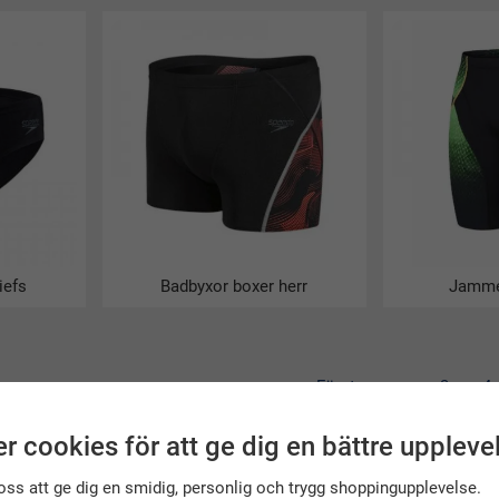
iefs
Badbyxor boxer herr
Jamme
« Första
<
3
4
r cookies för att ge dig en bättre uppleve
oss att ge dig en smidig, personlig och trygg shoppingupplevelse.