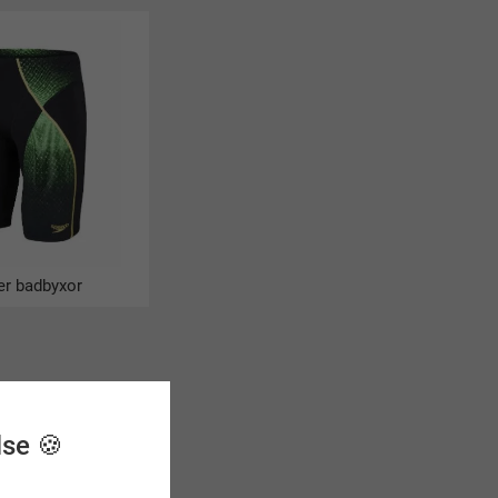
r badbyxor
lse 🍪