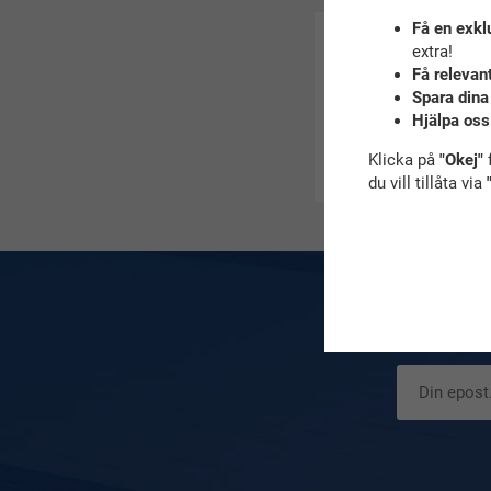
Få en exkl
extra!
Hur sköter jag 
Få relevan
Spara dina
Hjälpa oss
Klicka på
"Okej"
f
du vill tillåta via