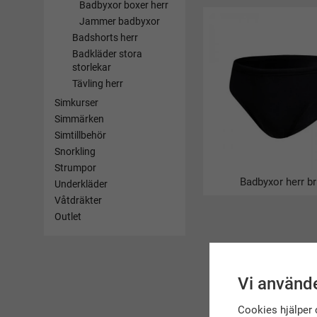
Badbyxor boxer herr
Jammer badbyxor
Badshorts herr
Badkläder stora
storlekar
Tävling herr
Simkurser
Simmärken
Simtillbehör
Snorkling
Strumpor
Badbyxor herr br
Underkläder
Våtdräkter
Outlet
Vi använde
Cookies hjälper 