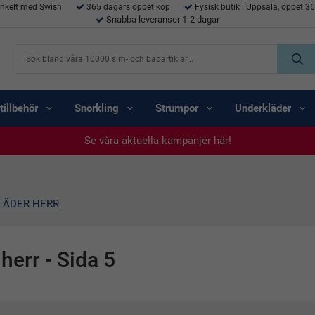
enkelt med Swish
365 dagars öppet köp
Fysisk butik i Uppsala, öppet 3
Snabba leveranser 1-2 dagar
tillbehör
Snorkling
Strumpor
Underkläder
Se våra aktuella kampanjer här!
Se våra aktuella kampanjer här!
Se våra aktuella kampanjer här!
Se våra aktuella kampanjer här!
Se våra aktuella kampanjer här!
KLÄDER HERR
herr
- Sida 5