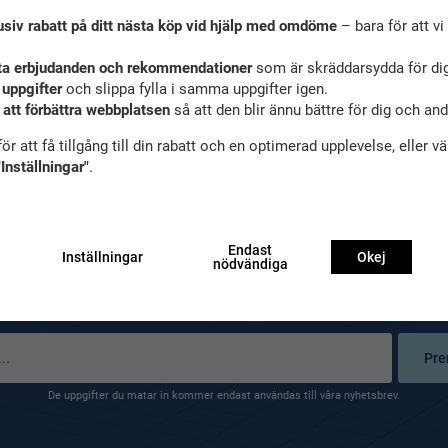
usiv rabatt på ditt nästa köp vid hjälp med omdöme
– bara för att vi 
mina badbyxor herr?
ta erbjudanden och rekommendationer
som är skräddarsydda för dig
 uppgifter
och slippa fylla i samma uppgifter igen.
 att förbättra webbplatsen
så att den blir ännu bättre för dig och an
ör att få tillgång till din rabatt och en optimerad upplevelse, eller v
"Inställningar"
.
Endast
Inställningar
Okej
nödvändiga
Ta del av våra bästa erbjudanden & nyheter
Pre
De uppgifter du matar in kommer endast användas till våra nyhetsbrev.