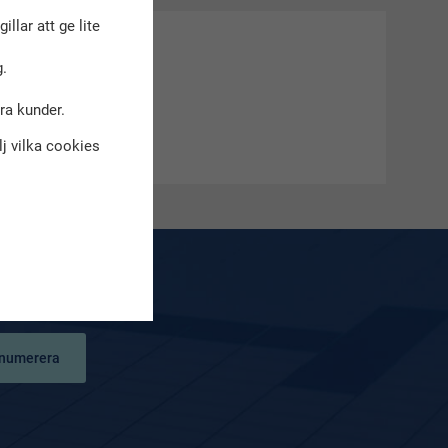
gillar att ge lite
.
dra kunder.
älj vilka cookies
!
numerera