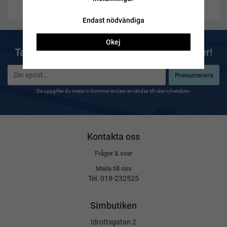
Endast nödvändiga
Okej
Ta del av våra bästa erbjudanden & nyheter!
Prenumerera
De uppgifter du matar in kommer endast användas till våra nyhetsbrev.
Kontakta oss
Frågor & svar
Maila till oss
Tel. 018-232525
Simbutiken
Idrottsgatan 2