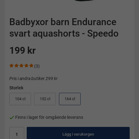
Badbyxor barn Endurance
svart aquashorts - Speedo
199 kr
(3)
Pris i andra butiker 299 kr
Storlek
104 cl
152 cl
164 cl
Finns i lager för omgående leverans
Lägg i varukorgen