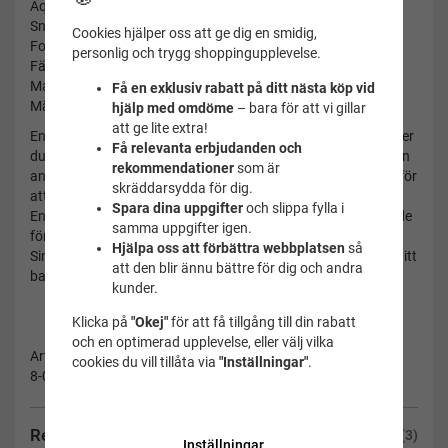
Aquashort (korta ben)
Snöre i midjan
Cookies hjälper oss att ge dig en smidig,
Fodrad framtill
personlig och trygg shoppingupplevelse.
Färg: svart
Material: 100% polyester i tyget (klortålig)
Få en exklusiv rabatt på ditt nästa köp vid
Märke: Speedo
hjälp med omdöme
– bara för att vi gillar
att ge lite extra!
Endurance®+ När poolen är ditt första val för träning, behöver
Få relevanta erbjudanden och
du ett badplagg som klarar de hårda villkoren för regelbunden
rekommendationer
som är
användning och kontakt med klor. Endurance+ är utformad för
skräddarsydda för dig.
att möta dessa krav. Alla badkläder med märkningen
Spara dina uppgifter
och slippa fylla i
Endurance+ är 100% klortåliga, snabbtorkande och tillverkade
samma uppgifter igen.
för att hålla form och färg, även efter daglig användning.
Hjälpa oss att förbättra webbplatsen
så
Simma utan att någonsin behöva oroa dig för kvaliteten på ditt
att den blir ännu bättre för dig och andra
badplagg!
kunder.
Klicka på
"Okej"
för att få tillgång till din rabatt
och en optimerad upplevelse, eller välj vilka
Artikelnummer:
cookies du vill tillåta via
"Inställningar"
.
8-007300001-164
Recensioner
(3)
Inställningar